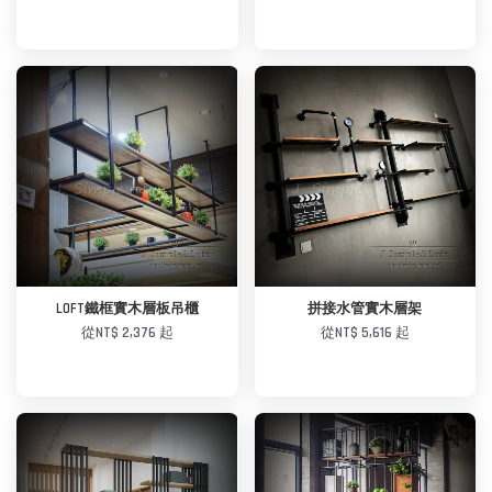
加入購物車
加入購物車
LOFT鐵框實木層板吊櫃
拼接水管實木層架
從
NT$ 2,376
起
從
NT$ 5,616
起