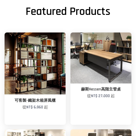
Featured Products
赫斯Hessen高階主管桌
從
NT$ 27,000
起
可客製-鐵架木箱屏風櫃
從
NT$ 6,960
起