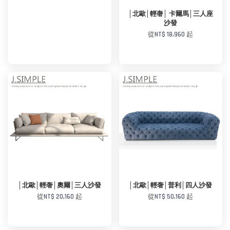
│北歐│輕奢│ 卡爾馬│三人座
沙發
從
NT$ 18,960
起
加入購物車
加入購物車
│北歐│輕奢│奧爾│三人沙發
│北歐│輕奢│普利│四人沙發
從
NT$ 20,160
起
從
NT$ 50,160
起