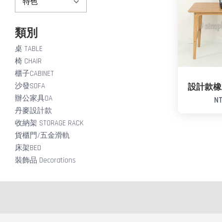
類別
桌 TABLE
椅 CHAIR
櫃子CABINET
沙發SOFA
設計款橡木
辦公家具OA
NT
丹麥設計款
收納架 STORAGE RACK
貨櫃門/五金滑軌
床架BED
裝飾品 Decorations