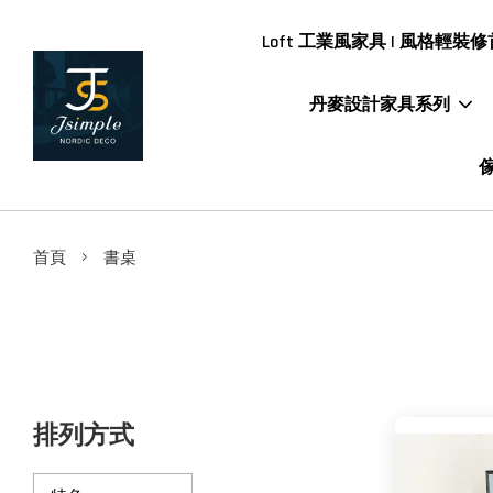
Loft 工業風家具 | 風格輕裝修首
丹麥設計家具系列
傢
›
首頁
書桌
排列方式