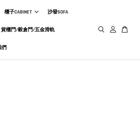
櫃子CABINET
沙發SOFA
貨櫃門/穀倉門/五金滑軌
我們