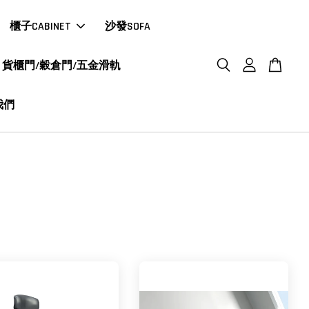
櫃子CABINET
沙發SOFA
貨櫃門/穀倉門/五金滑軌
我們