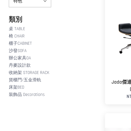
類別
桌 TABLE
椅 CHAIR
櫃子CABINET
沙發SOFA
辦公家具OA
丹麥設計款
收納架 STORAGE RACK
貨櫃門/五金滑軌
Jada
床架BED
裝飾品 Decorations
N