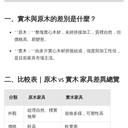
一、實木與原木的差別是什麼？
**原木：**整塊實心木材，未經拼接加工，質樸自然，但
價格高、易變形。
**實木：**由多片實心木材拼接組成，強度與加工性佳，
是目前家具市場主流。
二、比較表｜原木 vs 實木 家具差異總覽
分類
原木家具
實木家具
紋理自然、樸實
外觀
規格多樣，可塑性高
無華
價格
較高
較實惠