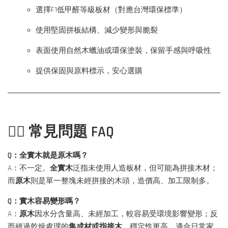
選擇F1低甲醛等級板材（對應台灣環保標準）
使用堅固拼板結構、減少變形與脆裂
表面使用自然木蠟油或環保塗裝，保留手感與呼吸性
提供保固與原料標示，安心選購
🙋‍♀️ 常見問題 FAQ
Q：全實木就是原木嗎？
A：不一定。
全實木
泛指未使用人造板材，但可能為拼接木材；
而
原木
則是單一整塊未經拼接的木頭，造價高、加工限制多。
Q：實木容易變形嗎？
A：
原木
因水分含量高、未經加工，較容易受環境影響變形；反
而經過乾燥處理的
集成材或指接木
，穩定性更高，適合日常家