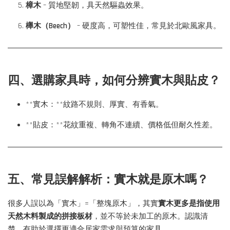
樟木
– 質地堅韌，具天然驅蟲效果。
櫸木（Beech）
– 硬度高，可塑性佳，常見於北歐風家具。
四、選購家具時，如何分辨實木與貼皮？
**實木：**紋路不規則、厚實、有香氣。
**貼皮：**花紋重複、轉角不連續、價格低但耐久性差。
五、常見誤解解析：實木就是原木嗎？
很多人誤以為「實木」=「整塊原木」，其實
實木更多是指使用
天然木料製成的拼接板材
，並不等於未加工的原木。認識清
楚，有助於選擇更適合居家需求與預算的家具。