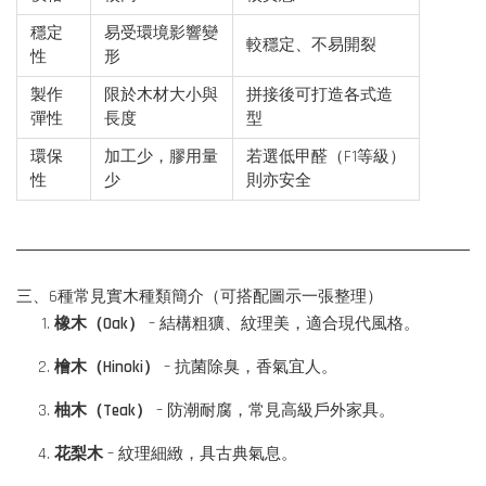
穩定
易受環境影響變
較穩定、不易開裂
性
形
製作
限於木材大小與
拼接後可打造各式造
彈性
長度
型
環保
加工少，膠用量
若選低甲醛（F1等級）
性
少
則亦安全
三、6種常見實木種類簡介（可搭配圖示一張整理）
橡木（Oak）
– 結構粗獷、紋理美，適合現代風格。
檜木（Hinoki）
– 抗菌除臭，香氣宜人。
柚木（Teak）
– 防潮耐腐，常見高級戶外家具。
花梨木
– 紋理細緻，具古典氣息。