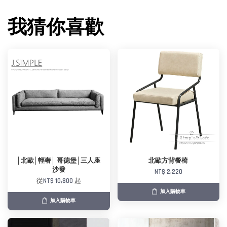
我猜你喜歡
│北歐│輕奢│ 哥德堡│三人座
北歐方背餐椅
沙發
NT$ 2,220
從
NT$ 10,800
起
加入購物車
加入購物車