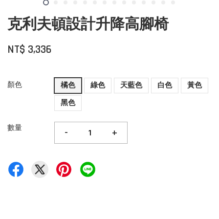
克利夫頓設計升降高腳椅
NT$ 3,336
顏色
橘色
綠色
天藍色
白色
黃色
黑色
數量
-
+