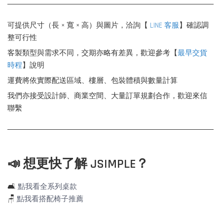
可提供尺寸（長 × 寬 × 高）與圖片，洽詢【
LINE 客服
】確認調
整可行性
客製類型與需求不同，交期亦略有差異，歡迎參考【
最早交貨
時程
】說明
運費將依實際配送區域、樓層、包裝體積與數量計算
我們亦接受設計師、商業空間、大量訂單規劃合作，歡迎來信
聯繫
📣 想更快了解 JSIMPLE？
🛋️
點我看全系列桌款
🪑
點我看搭配椅子推薦