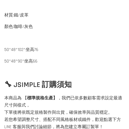
材質:鐵/皮革
顏色:咖啡/灰色
50*48*102*坐高76
50*48*90*坐高66
🔧 JSIMPLE 訂購須知
本商品為 【
標準規格生產】
，我們已依多數顧客需求設定最適
尺寸與樣式，
下單後將依既定規格製作與出貨，確保效率與品質穩定。
若您希望調整尺寸、搭配不同風格板材或鐵件，歡迎點選下方
LINE 客服與我們討論細節，將為您建立專屬訂製單！