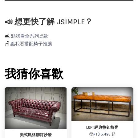
📣 想更快了解 JSIMPLE？
🛋️
點我看全系列桌款
🪑
點我看搭配椅子推薦
我猜你喜歡
LOFT經典拉釦椅凳
從
NT$ 5,496
起
美式風格鉚釘沙發