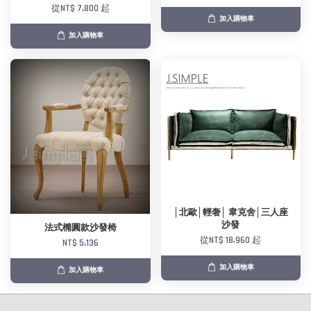
從
NT$ 7,800
起
加入購物車
加入購物車
│北歐│輕奢│ 韋克舍│三人座
沙發
法式橢圓款沙發椅
從
NT$ 18,960
起
NT$ 5,136
加入購物車
加入購物車