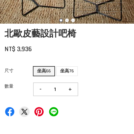
北歐皮藝設計吧椅
NT$ 3,936
尺寸
坐高66
坐高76
數量
-
+