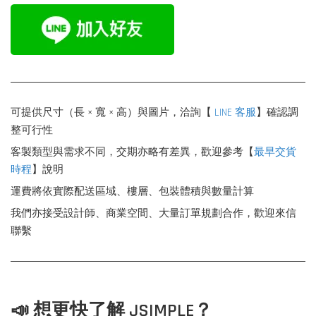
可提供尺寸（長 × 寬 × 高）與圖片，洽詢【
LINE 客服
】確認調
整可行性
客製類型與需求不同，交期亦略有差異，歡迎參考【
最早交貨
時程
】說明
運費將依實際配送區域、樓層、包裝體積與數量計算
我們亦接受設計師、商業空間、大量訂單規劃合作，歡迎來信
聯繫
📣 想更快了解 JSIMPLE？