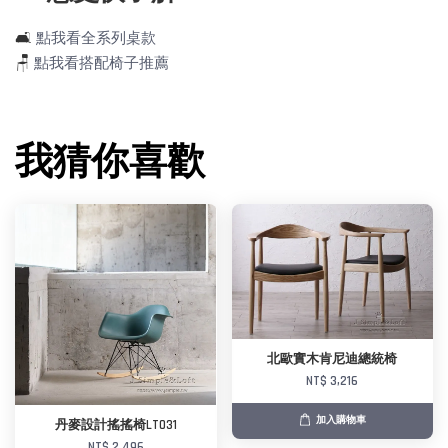
🛋️
點我看全系列桌款
🪑
點我看搭配椅子推薦
我猜你喜歡
北歐實木肯尼迪總統椅
NT$ 3,216
加入購物車
丹麥設計搖搖椅LT031
NT$ 2,496