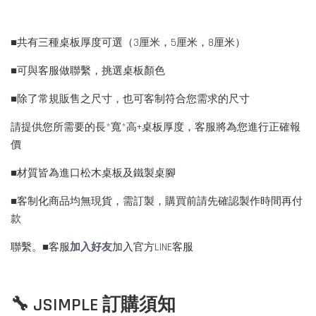
■共有三種桌板厚度可選（3厘米，5厘米，8厘米）
■可與客服做聯繫，挑選桌板顏色
■除了常規販售之尺寸，也可客制符合您需求的尺寸
請提供您所需要的長*寬*高+桌板厚度，客服將為您進行正確報
價
■材質皆為進口松木桌板及鐵製桌腳
■客制化商品均無現貨，需訂製，購買前請先確認製作時間再付
款
聯繫。■客服
加入好友
加入官方LINE客服
🔧 JSIMPLE 訂購須知