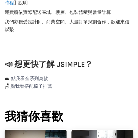
時程
】說明
運費將依實際配送區域、樓層、包裝體積與數量計算
我們亦接受設計師、商業空間、大量訂單規劃合作，歡迎來信
聯繫
📣 想更快了解 JSIMPLE？
🛋️
點我看全系列桌款
🪑
點我看搭配椅子推薦
我猜你喜歡