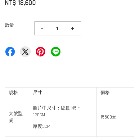
NT$ 18,600
數量
-
+
規格
尺寸
價格
照片中尺寸：總長145 *
大號型
120CM
15500元
桌
厚度3CM