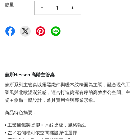
數量
-
+
赫斯
高階主管桌
Hessen
赫斯系列主管桌以霧黑鐵件與暖木紋檯面為主調，融合現代工
業風與北歐溫潤質感，適合打造簡潔有序的高效辦公空間。主
桌＋側櫃一體設計，兼具實用性與專業形象。
商品特色摘要：
▪ 工業風鐵製桌腳 × 木紋桌板，風格強烈
▪ 左／右側櫃可依空間擺設彈性選擇