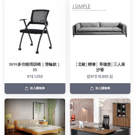
SNYK多功能培訓椅｜滑輪款｜
│北歐│輕奢│ 哥德堡│三人座
05
沙發
NT$ 1,250
從
NT$ 10,800
起
加入購物車
加入購物車