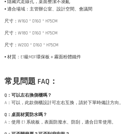
▪ 隱藏式走線孔，桌面整潔不凌亂
▪ 適合場域：主管辦公室、設計空間、會議間
尺寸：W160 * D160 * H75CM
尺寸：W180 * D160 * H75CM
尺寸：W200 * D160 * H75CM
▪ 材質：E1級MDF環保板＋霧面粉體鐵件
常見問題 FAQ：
Q：可以左右換側櫃嗎？
A：可以，此款側櫃設計可左右互換，請於下單時備註方向。
Q：桌面材質防水嗎？
A：使用 E1 系統板，表面防潑水、防刮，適合日常使用。