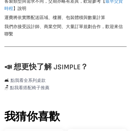
客製類型與需求不同，交期亦略有差異，歡迎參考【
最早交貨
時程
】說明
運費將依實際配送區域、樓層、包裝體積與數量計算
我們亦接受設計師、商業空間、大量訂單規劃合作，歡迎來信
聯繫
📣 想更快了解 JSIMPLE？
🛋️
點我看全系列桌款
🪑
點我看搭配椅子推薦
我猜你喜歡