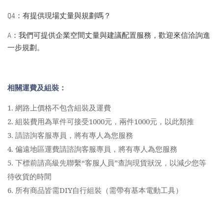
Q4：有提供現場丈量與規劃嗎？
A：我們可提供企業空間丈量與建議配置服務，歡迎來信洽詢進
一步規劃。
相關運費及組裝：
1.
網路上價格不包含組裝及運費
2.
組裝費用為單件可接受1000元，兩件1000元，以此類推
3.
請諮詢客服專員，將有專人為您服務
4.
偏遠地區運費請諮詢客服專員，將有專人為您服務
5.
下標前請高級先聯繫“客服人員”查詢現貨狀況，以減少您等
待收貨的時間
6.
所有商品皆需DIY自行組裝（需帶有基本電動工具）