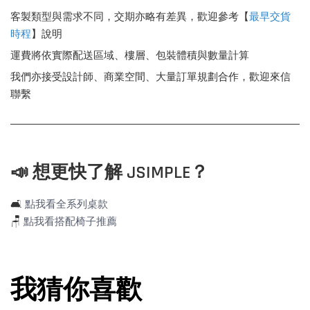
客製類型與需求不同，交期亦略有差異，歡迎參考【
最早交貨
時程
】說明
運費將依實際配送區域、樓層、包裝體積與數量計算
我們亦接受設計師、商業空間、大量訂單規劃合作，歡迎來信
聯繫
📣 想更快了解 JSIMPLE？
🛋️
點我看全系列桌款
🪑
點我看搭配椅子推薦
我猜你喜歡