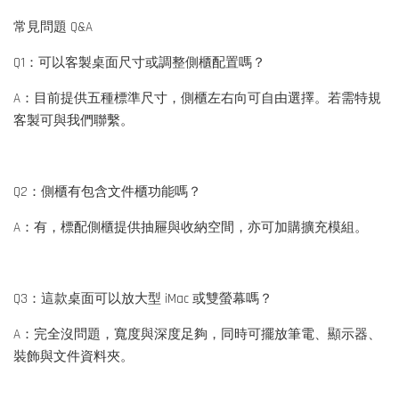
常見問題 Q&A
Q1：可以客製桌面尺寸或調整側櫃配置嗎？
A：目前提供五種標準尺寸，側櫃左右向可自由選擇。若需特規
客製可與我們聯繫。
Q2：側櫃有包含文件櫃功能嗎？
A：有，標配側櫃提供抽屜與收納空間，亦可加購擴充模組。
Q3：這款桌面可以放大型 iMac 或雙螢幕嗎？
A：完全沒問題，寬度與深度足夠，同時可擺放筆電、顯示器、
裝飾與文件資料夾。