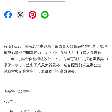
赫斯 Hessen 高階老闆桌專為企業負責人與高層領導打造，展現
權威氣勢與空間掌控力。桌面提供 5 種大尺寸（最大長度達
288cm），結合側櫃模組設計，左／右向可選擇。搭配鐵腳與 E1
環保木板，打造出工業風大器風格，適合配置於獨立辦公室、
總裁室與企業主空間，象徵穩重與高效領導。
產品特色與規格
▪ 尺寸：
- 長 188 × 寬 180 × 高 76 cm