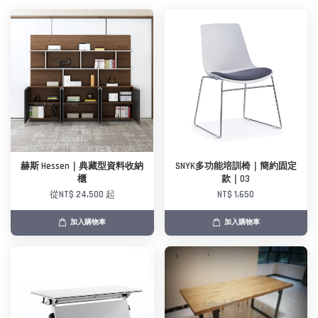
赫斯 Hessen｜典藏型資料收納
SNYK多功能培訓椅｜簡約固定
櫃
款｜03
從
NT$ 24,500
起
NT$ 1,650
加入購物車
加入購物車