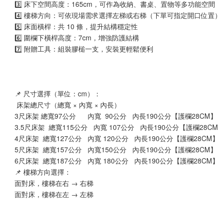
3️⃣ 床下空間高度：165cm，可作為收納、書桌、置物等多功能空間
4️⃣ 樓梯方向：可依現場需求選擇左梯或右梯（下單可指定開口位置
5️⃣ 床面橫桿：共 10 條，提升結構穩定性
6️⃣ 圍欄下橫桿高度：7cm，增強防護結構
7️⃣ 附贈工具：組裝膠槌一支，安裝更輕鬆便利
📌 尺寸選擇（單位：cm）：
 床架總尺寸（總寬 × 內寬 × 內長）
3尺床架 總寬97公分      內寬  90公分   內長190公分【護欄28CM】
3.5尺床架  總寬115公分   內寬 107公分   內長190公分【護欄28C
4尺床架  總寬127公分   內寬 120公分   內長190公分【護欄28CM
5尺床架  總寬157公分   內寬150公分   內長190公分【護欄28CM】
6尺床架  總寬187公分   內寬 180公分   內長190公分【護欄28CM
📌 樓梯方向選擇：
面對床，樓梯在右 → 右梯
面對床，樓梯在左 → 左梯