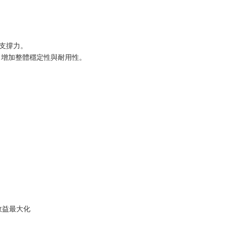
與支撐力。
床板，增加整體穩定性與耐用性。
效益最大化