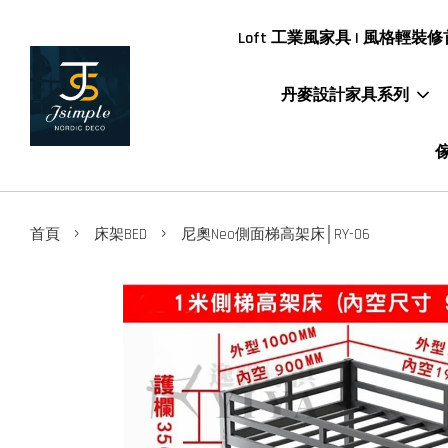
Loft 工業風家具 | 風格輕裝修首
丹麥設計家具系列
傢
›
›
首頁
床架BED
尼奧Neo側面梯高架床│RY-06