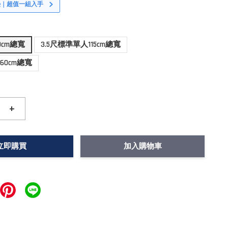
墊｜超值一組入手
0cm總寬
3.5尺標準單人115cm總寬
60cm總寬
+
立即購買
加入購物車