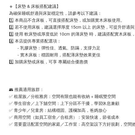
🔹【床墊 & 床板搭配建議】
為確保睡眠舒適與床架穩定性，請參考以下建議：
1️⃣ 本商品不含床板，可直接搭配床墊，或加購實木床板使用。
2️⃣ 若不使用床板，建議選擇厚度 15cm 以上 的床墊，可提升舒適
3️⃣ 使用 軟床墊或厚度低於 10cm 的薄床墊 時，建議搭配實木
4️⃣ 本店提供專業搭配選項：
　　- 乳膠床墊：彈性佳、透氣、防蹣，支撐力足
　　- 實木床板：穩固耐用，搭配薄床墊效果更佳
5️⃣ 加購床墊或床板，可享 專屬組合優惠價
👥 推薦適用族群：
✅ 租屋族／分租雅房：空間有限也能有收納 + 睡眠雙空間
✅ 學生宿舍／上下舖空間：上下分區不干擾，學習休息兼顧
✅ 青少年／兒童房：結構穩固、護欄加高，爸媽放心
✅ 商用空間（如員工宿舍／合租房）：安裝快速，節省成本
✅ 需要靈活配置空間的家庭／工作室：高空架設下方好規劃，空間