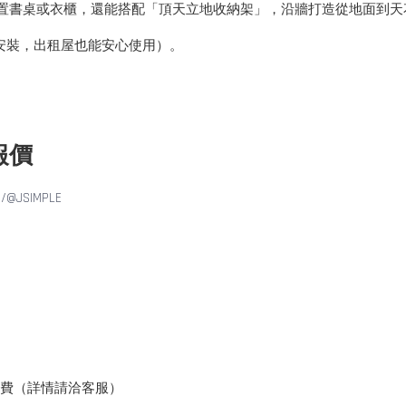
置書桌或衣櫃，還能搭配「頂天立地收納架」，沿牆打造從地面到天
安裝，出租屋也能安心使用）。
報價
/p/@JSIMPLE
收費（詳情請洽客服）