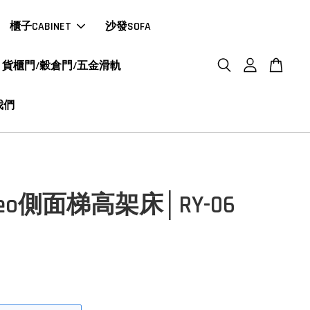
櫃子CABINET
沙發SOFA
貨櫃門/穀倉門/五金滑軌
我們
eo側面梯高架床│RY-06