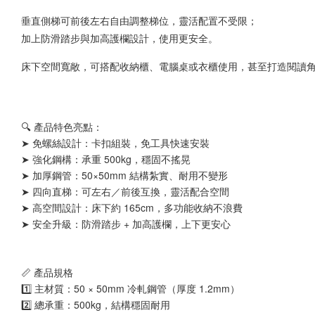
垂直側梯可前後左右自由調整梯位，靈活配置不受限；
加上防滑踏步與加高護欄設計，使用更安全。
床下空間寬敞，可搭配收納櫃、電腦桌或衣櫃使用，甚至打造閱讀
🔍 產品特色亮點：
➤ 免螺絲設計：卡扣組裝，免工具快速安裝
➤ 強化鋼構：承重 500kg，穩固不搖晃
➤ 加厚鋼管：50×50mm 結構紮實、耐用不變形
➤ 四向直梯：可左右／前後互換，靈活配合空間
➤ 高空間設計：床下約 165cm，多功能收納不浪費
➤ 安全升級：防滑踏步 + 加高護欄，上下更安心
📏 產品規格
1️⃣ 主材質：50 × 50mm 冷軋鋼管（厚度 1.2mm）
2️⃣ 總承重：500kg，結構穩固耐用