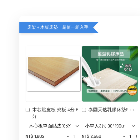
床架＋木板床墊｜超值一組入手
木芯貼皮板 夾板 4分 6
泰國天然乳膠床墊5cm
分
-
+
-
+
NT$ 1,805
NT$ 2,660