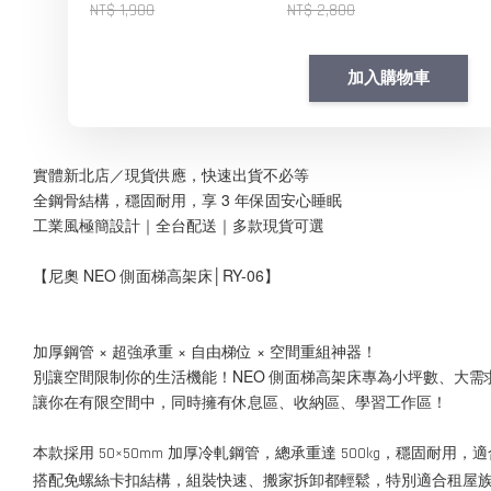
NT$ 1,900
NT$ 2,800
加入購物車
實體新北店／現貨供應，快速出貨不必等
全鋼骨結構，穩固耐用，享 3 年保固安心睡眠
工業風極簡設計｜全台配送｜多款現貨可選
【尼奧 NEO 側面梯高架床│RY-06】
加厚鋼管 × 超強承重 × 自由梯位 × 空間重組神器！
別讓空間限制你的生活機能！NEO 側面梯高架床專為小坪數、大需
讓你在有限空間中，同時擁有休息區、收納區、學習工作區！
本款採用 50×50mm 加厚冷軋鋼管，總承重達 500kg，穩固耐用
搭配免螺絲卡扣結構，組裝快速、搬家拆卸都輕鬆，特別適合租屋