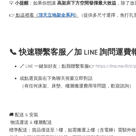
💡
小提醒
：如果你想讓
高架床下方空間發揮最大效益
，除了放
《
》
👉
點這裡看
頂天立地架全系列
（提供多尺寸選擇，免打孔
📞 快速聯繫客服／加 LINE 詢問運費
🔗 LINE 一鍵加好友：點我聯繫客服👉
https://line.me/R/ti
或點選頁面右下角聊天視窗立即對話
（有任何床架、床墊、樓層搬運費用等問題，歡迎諮詢）
🚚 配送 & 安裝
物流運送 & 樓層配送
標準配送：貨品僅送至 1 樓，如需搬運上樓（含電梯）需額外