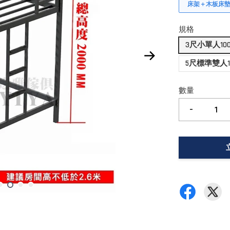
床架＋木板床
規格
3尺小單人10
5尺標準雙人1
數量
-