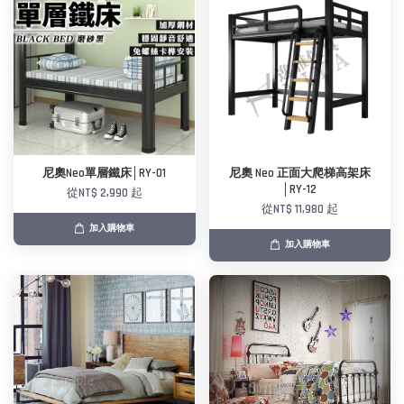
尼奧Neo單層鐵床│RY-01
尼奧 Neo 正面大爬梯高架床
│RY-12
從
NT$ 2,990
起
從
NT$ 11,980
起
加入購物車
加入購物車