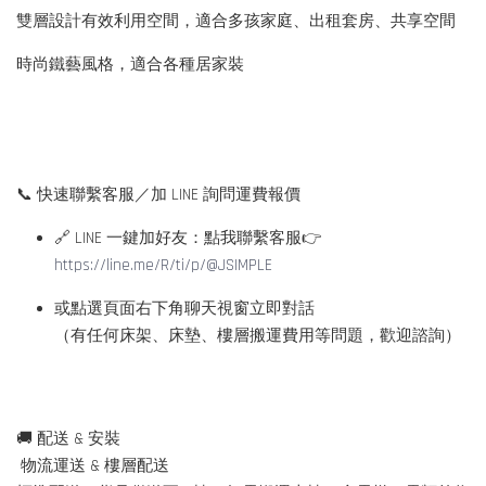
雙層設計有效利用空間，適合多孩家庭、出租套房、共享空間
時尚鐵藝風格，適合各種居家裝
📞 快速聯繫客服／加 LINE 詢問運費報價
🔗 LINE 一鍵加好友：點我聯繫客服👉
https://line.me/R/ti/p/@JSIMPLE
或點選頁面右下角聊天視窗立即對話
（有任何床架、床墊、樓層搬運費用等問題，歡迎諮詢）
🚚 配送 & 安裝
物流運送 & 樓層配送