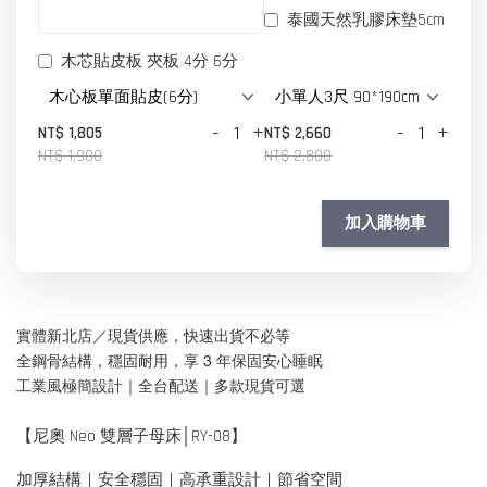
泰國天然乳膠床墊5cm
木芯貼皮板 夾板 4分 6分
-
+
-
+
NT$ 1,805
NT$ 2,660
NT$ 1,900
NT$ 2,800
加入購物車
實體新北店／現貨供應，快速出貨不必等
全鋼骨結構，穩固耐用，享 3 年保固安心睡眠
工業風極簡設計｜全台配送｜多款現貨可選
【尼奧 Neo 雙層子母床│RY-08】
加厚結構｜安全穩固｜高承重設計｜節省空間