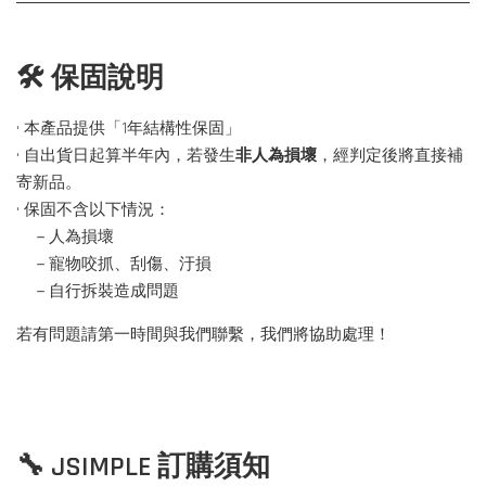
🛠 保固說明
• 本產品提供「1年結構性保固」
• 自出貨日起算半年內，若發生
非人為損壞
，經判定後將直接補
寄新品。
• 保固不含以下情況：
－人為損壞
－寵物咬抓、刮傷、汙損
－自行拆裝造成問題
若有問題請第一時間與我們聯繫，我們將協助處理！
🔧 JSIMPLE 訂購須知