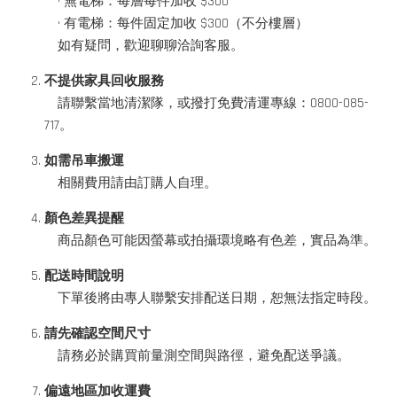
• 無電梯：每層每件加收 $300
• 有電梯：每件固定加收 $300（不分樓層）
如有疑問，歡迎聊聊洽詢客服。
不提供家具回收服務
請聯繫當地清潔隊，或撥打免費清運專線：0800-085-
717。
如需吊車搬運
相關費用請由訂購人自理。
顏色差異提醒
商品顏色可能因螢幕或拍攝環境略有色差，實品為準。
配送時間說明
下單後將由專人聯繫安排配送日期，恕無法指定時段。
請先確認空間尺寸
請務必於購買前量測空間與路徑，避免配送爭議。
偏遠地區加收運費