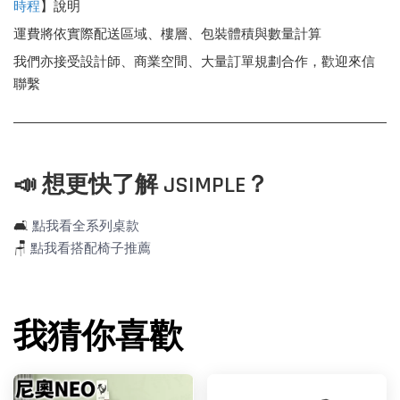
時程
】說明
運費將依實際配送區域、樓層、包裝體積與數量計算
我們亦接受設計師、商業空間、大量訂單規劃合作，歡迎來信
聯繫
📣 想更快了解 JSIMPLE？
🛋️
點我看全系列桌款
🪑
點我看搭配椅子推薦
我猜你喜歡