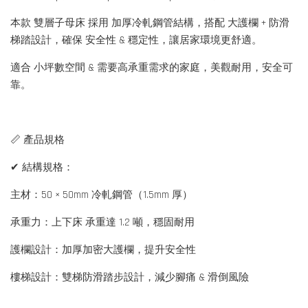
本款 雙層子母床 採用 加厚冷軋鋼管結構，搭配 大護欄 + 防滑
梯踏設計，確保 安全性 & 穩定性，讓居家環境更舒適。
適合 小坪數空間 & 需要高承重需求的家庭，美觀耐用，安全可
靠。
📏 產品規格
✔ 結構規格：
主材：50 × 50mm 冷軋鋼管（1.5mm 厚）
承重力：上下床 承重達 1.2 噸，穩固耐用
護欄設計：加厚加密大護欄，提升安全性
樓梯設計：雙梯防滑踏步設計，減少腳痛 & 滑倒風險