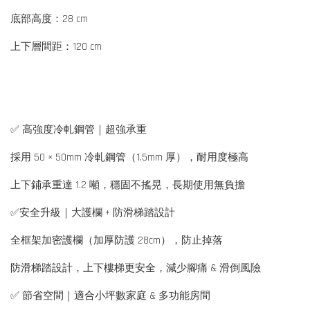
底部高度：28 cm
上下層間距：120 cm
✅ 高強度冷軋鋼管｜超強承重
採用 50 × 50mm 冷軋鋼管（1.5mm 厚），耐用度極高
上下鋪承重達 1.2 噸，穩固不搖晃，長期使用無負擔
✅安全升級｜大護欄 + 防滑梯踏設計
全框架加密護欄（加厚防護 28cm），防止掉落
防滑梯踏設計，上下樓梯更安全，減少腳痛 & 滑倒風險
✅ 節省空間｜適合小坪數家庭 & 多功能房間