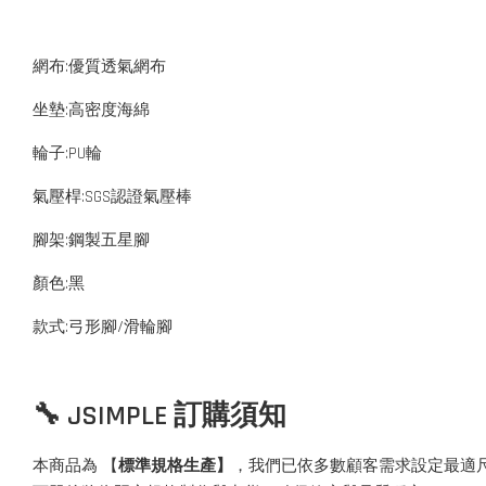
網布:優質透氣網布
坐墊:高密度海綿
輪子:PU輪
氣壓桿:SGS認證氣壓棒
腳架:鋼製五星腳
顏色:黑
款式:弓形腳/滑輪腳
🔧 JSIMPLE 訂購須知
本商品為 【
標準規格生產】
，我們已依多數顧客需求設定最適