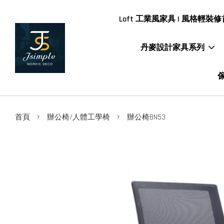
Loft 工業風家具 | 風格輕裝修首
丹麥設計家具系列
傢
›
›
首頁
辦公椅/人體工學椅
辦公椅BN53