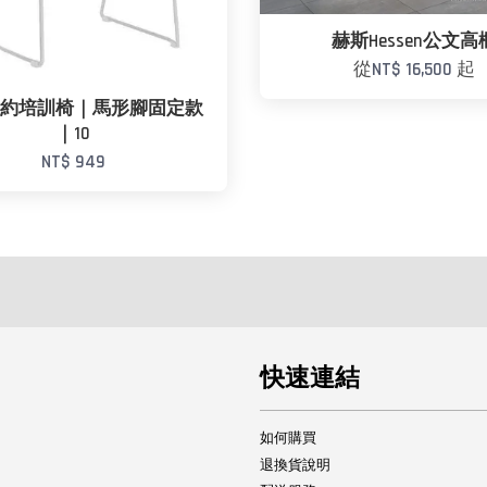
赫斯Hessen公文高
從
NT$ 16,500
起
K簡約培訓椅｜馬形腳固定款
｜10
NT$ 949
快速連結
如何購買
退換貨說明