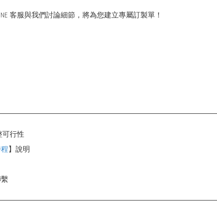
INE 客服與我們討論細節，將為您建立專屬訂製單！
整可行性
時程
】說明
聯繫