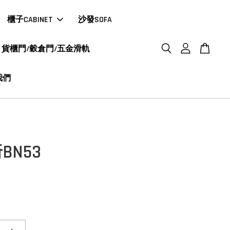
櫃子CABINET
沙發SOFA
貨櫃門/穀倉門/五金滑軌
我們
BN53