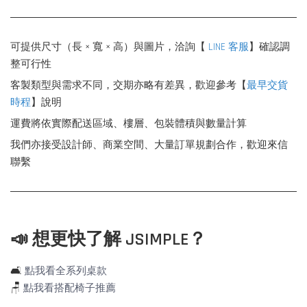
可提供尺寸（長 × 寬 × 高）與圖片，洽詢【
LINE 客服
】確認調
整可行性
客製類型與需求不同，交期亦略有差異，歡迎參考【
最早交貨
時程
】說明
運費將依實際配送區域、樓層、包裝體積與數量計算
我們亦接受設計師、商業空間、大量訂單規劃合作，歡迎來信
聯繫
📣 想更快了解 JSIMPLE？
🛋️
點我看全系列桌款
🪑
點我看搭配椅子推薦