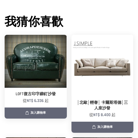
我猜你喜歡
LOFT復古印字鉚釘沙發
從
NT$ 6,336
起
│北歐│輕奢│ 卡爾斯塔德│三
人座沙發
加入購物車
從
NT$ 8,400
起
加入購物車