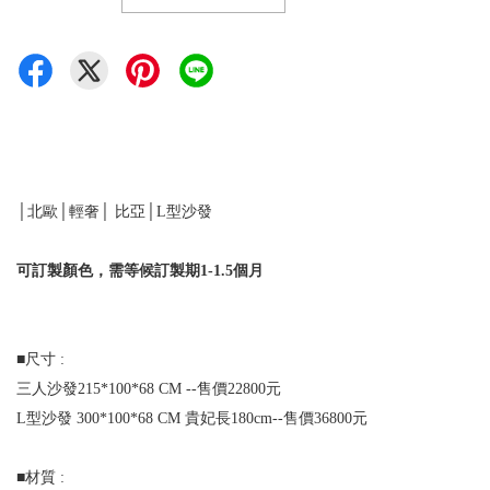
│北歐│輕奢│
比亞│L型沙發
可訂製顏色，需等候訂製期
1-1.5
個月
■尺寸 :
三人沙發215*100*68 CM --售價22800元
L型沙發 300*100*68 CM 貴妃長180cm--售價36800元
■材質 :