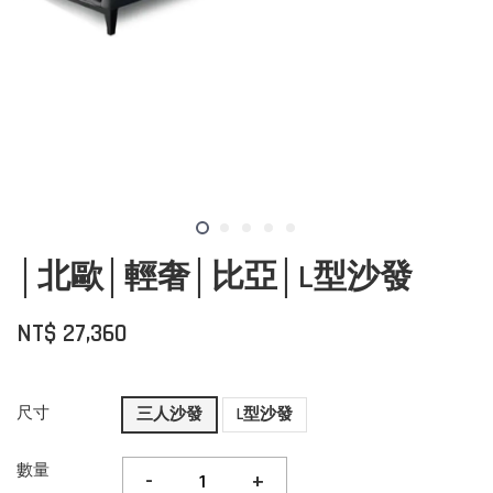
│北歐│輕奢│比亞│L型沙發
NT$ 27,360
尺寸
三人沙發
L型沙發
數量
-
+