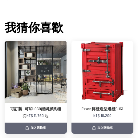
我猜你喜歡
可訂製 -可印LOGO鐵網屏風櫃
Essen貨櫃造型邊櫃CU61
從
NT$ 11,760
起
NT$ 10,200
加入購物車
加入購物車