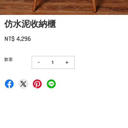
仿水泥收納櫃
NT$ 4,296
數量
-
+