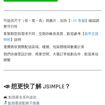
可提供尺寸（長 × 寬 × 高）與圖片，洽詢【
LINE 客服
】確認調
整可行性
客製類型與需求不同，交期亦略有差異，歡迎參考【
最早交貨
時程
】說明
運費將依實際配送區域、樓層、包裝體積與數量計算
我們亦接受設計師、商業空間、大量訂單規劃合作，歡迎來信
聯繫
📣 想更快了解 JSIMPLE？
🛋️
點我看全系列桌款
🪑
點我看搭配椅子推薦