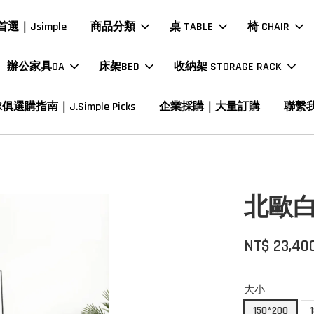
選｜Jsimple
商品分類
桌 TABLE
椅 CHAIR
辦公家具OA
床架BED
收納架 STORAGE RACK
俱選購指南｜J.Simple Picks
企業採購｜大量訂購
聯繫
北歐
NT$ 23,40
大小
150*200