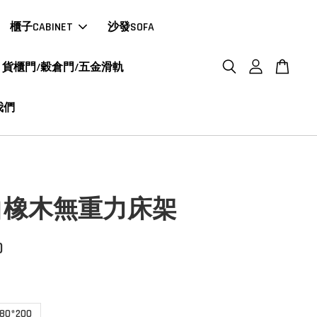
櫃子CABINET
沙發SOFA
貨櫃門/穀倉門/五金滑軌
我們
白橡木無重力床架
0
180*200