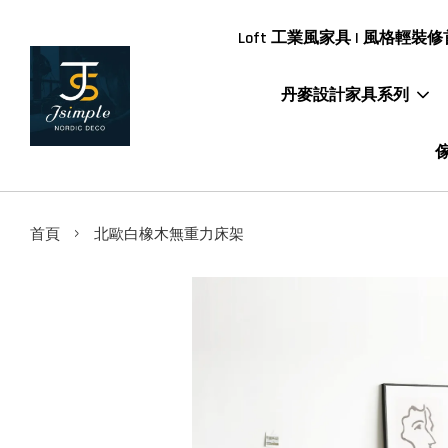
Loft 工業風家具 | 風格輕裝修首
丹麥設計家具系列
傢
›
首頁
北歐白橡木無重力床架