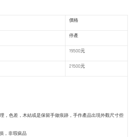
價格
停產
19500元
21500元
紋理，色差，木結或是保留手做痕跡，手作產品出現外觀尺寸些
磨損，非瑕疵品