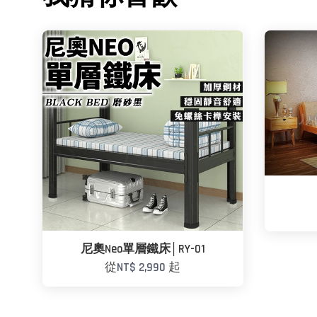
尼奧Neo單層鐵床│RY-01
從
NT$ 2,990
起