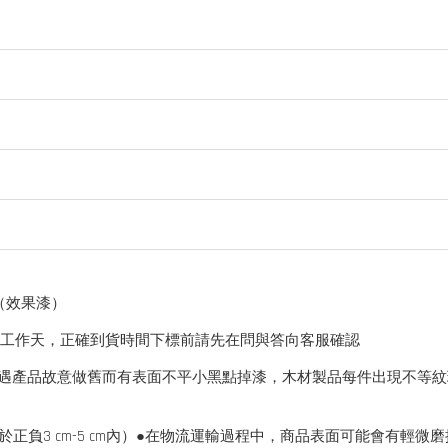
>（效果漆）
個工作天，正確到貨時間下標前請先在問與答向客服確認
，如遇產品故意做舊而有表面不平小黑點掉漆，木材製品每件出現不等
負3 cm-5 cm內）●在物流運輸過程中，商品表面可能會有輕微