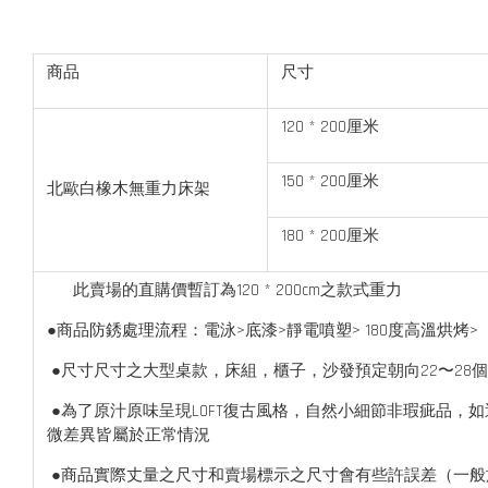
商品
尺寸
120 * 200厘米
150 * 200厘米
北歐白橡木無重力床架
180 * 200厘米
此賣場的直購價暫訂為120 * 200cm之款式重力
●商品防銹處理流程：電泳>底漆>靜電噴塑> 180度高溫烘烤
●尺寸尺寸之大型桌款，床組，櫃子，沙發預定朝向22〜28
●為了原汁原味呈現LOFT復古風格，自然小細節非瑕疵品
微差異皆屬於正常情況
●商品實際丈量之尺寸和賣場標示之尺寸會有些許誤差（一般於正