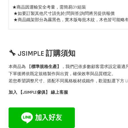
★商品因運輸安全考量，需簡易DIY組裝
★如要訂製其他尺寸請先於[問與答]詢問將另提供報價
★商品鐵架部分為霧黑色，實木版每批木紋，木色皆可能略
🔧 JSIMPLE 訂購須知
本商品為 【
標準規格生產】
，我們已依多數顧客需求設定最適
下單後將依既定規格製作與出貨，確保效率與品質穩定。
若您希望調整尺寸、搭配不同風格板材或鐵件，歡迎點選下方 L
加入 【JSIMPLE傢俱】 線上客服