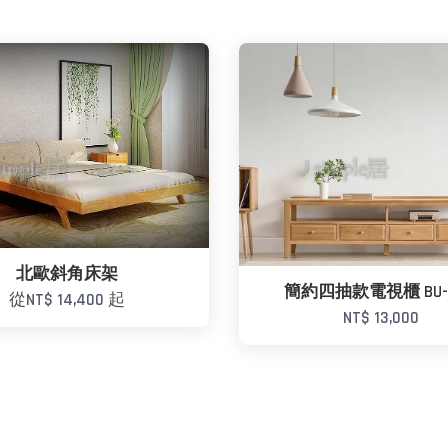
北歐斜角床架
簡約四抽款電視櫃 BU-1
從
NT$ 14,400
起
NT$ 13,000