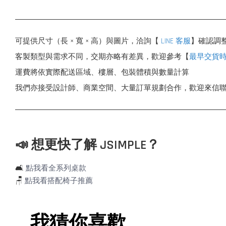
可提供尺寸（長 × 寬 × 高）與圖片，洽詢【
LINE 客服
】確認調
客製類型與需求不同，交期亦略有差異，歡迎參考【
最早交貨
運費將依實際配送區域、樓層、包裝體積與數量計算
我們亦接受設計師、商業空間、大量訂單規劃合作，歡迎來信
📣 想更快了解 JSIMPLE？
🛋️
點我看全系列桌款
🪑
點我看搭配椅子推薦
我猜你喜歡