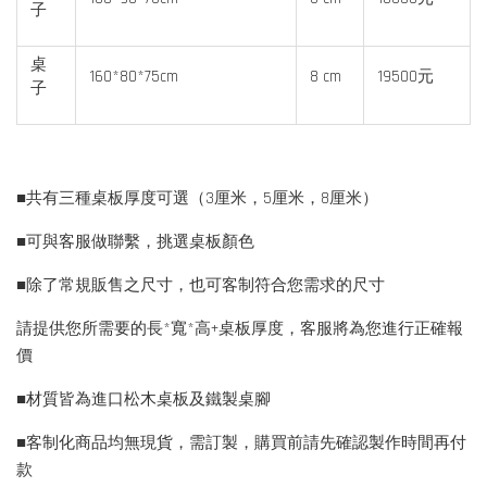
子
桌
160*80*75cm
8 cm
19500元
子
■共有三種桌板厚度可選（3厘米，5厘米，8厘米）
■可與客服做聯繫，挑選桌板顏色
■除了常規販售之尺寸，也可客制符合您需求的尺寸
請提供您所需要的長*寬*高+桌板厚度，客服將為您進行正確報
價
■材質皆為進口松木桌板及鐵製桌腳
■客制化商品均無現貨，需訂製，購買前請先確認製作時間再付
款