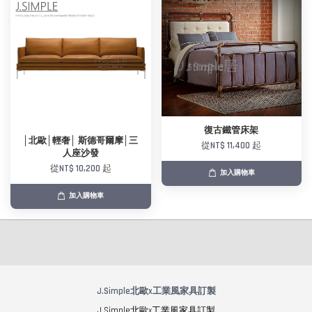
復古鐵管床架
│北歐│輕奢│ 斯德哥爾摩│三
從
NT$ 11,400
起
人座沙發
從
NT$ 10,200
起
加入購物車
加入購物車
J.Simple北歐x工業風家具訂製
J.Simple北歐x工業風家具訂製