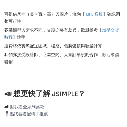
可提供尺寸（長 × 寬 × 高）與圖片，洽詢【
LINE 客服
】確認調
整可行性
客製類型與需求不同，交期亦略有差異，歡迎參考【
最早交貨
時程
】說明
運費將依實際配送區域、樓層、包裝體積與數量計算
我們亦接受設計師、商業空間、大量訂單規劃合作，歡迎來信
聯繫
📣 想更快了解 JSIMPLE？
🛋️
點我看全系列桌款
🪑
點我看搭配椅子推薦