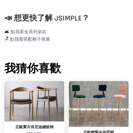
📣 想更快了解 JSIMPLE？
🛋️
點我看全系列桌款
🪑
點我看搭配椅子推薦
我猜你喜歡
北歐實木肯尼迪總統椅
北歐鐵製金色吧椅