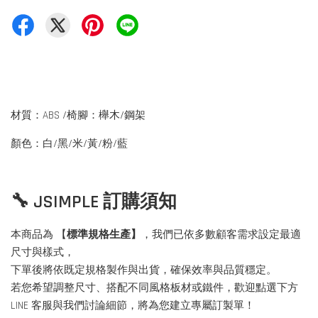
材質：ABS /椅腳：櫸木/鋼架
顏色：白/黑/米/黃/粉/藍
🔧 JSIMPLE 訂購須知
本商品為 【
標準規格生產】
，我們已依多數顧客需求設定最適
尺寸與樣式，
下單後將依既定規格製作與出貨，確保效率與品質穩定。
若您希望調整尺寸、搭配不同風格板材或鐵件，歡迎點選下方
LINE 客服與我們討論細節，將為您建立專屬訂製單！