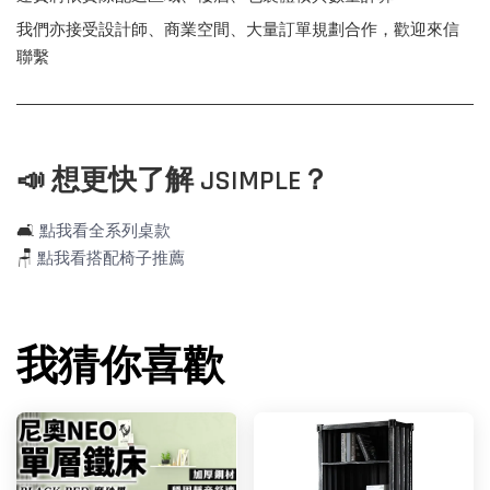
我們亦接受設計師、商業空間、大量訂單規劃合作，歡迎來信
聯繫
📣 想更快了解 JSIMPLE？
🛋️
點我看全系列桌款
🪑
點我看搭配椅子推薦
我猜你喜歡