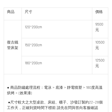
商品
尺寸
價格
9500
120*200cm
元
復古鐵
10500
150*200cm
管床架
元
12500
180*200cm
元
● 商品防鏽處理流程：電泳 > 底漆 > 靜電噴塑 > 180度高溫
烘烤 > (效果漆)
●尺寸較大之大型桌款、床組、櫃子、沙發訂製約22~28個
工作天，正確到貨時間下標前 請先在問與答向客服確認