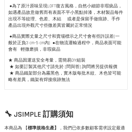
●為了原汁原味呈現LOFT復古風格，自然小細節非瑕疵品，
如遇產品故意做舊而有表面不平小黑點掉漆，木材製品每件
出現不等紋理、色差、木結 或者是保留手做痕跡、手作
產品出現外觀尺寸些微差異皆屬於正常情況
●商品實際丈量之尺寸和賣場標示之尺寸會有些許誤差(一
般於正負3 cm-5 cm內) ●在物流運輸過程中，商品表面可能
會有 輕微磨損，非瑕疵品
★ 商品因運送安全考量，需簡易DIY組裝
★ 如要訂製其他尺寸請先於 [問與答] 詢問將另提供報價
★ 商品鐵架部分為霧黑色，實木版每批木紋、木色皆可能
略有差異，鐵架有焊接痕跡無法
🔧 JSIMPLE 訂購須知
本商品為 【
標準規格生產】
，我們已依多數顧客需求設定最適