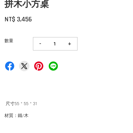
拼木小方桌
NT$ 3,456
數量
-
+
尺寸55 * 55 * 31
材質：鐵/木