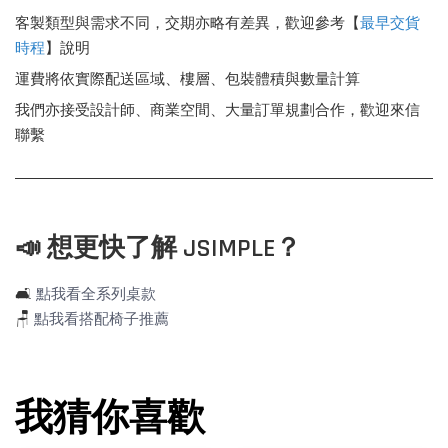
客製類型與需求不同，交期亦略有差異，歡迎參考【
最早交貨
時程
】說明
運費將依實際配送區域、樓層、包裝體積與數量計算
我們亦接受設計師、商業空間、大量訂單規劃合作，歡迎來信
聯繫
📣 想更快了解 JSIMPLE？
🛋️
點我看全系列桌款
🪑
點我看搭配椅子推薦
我猜你喜歡