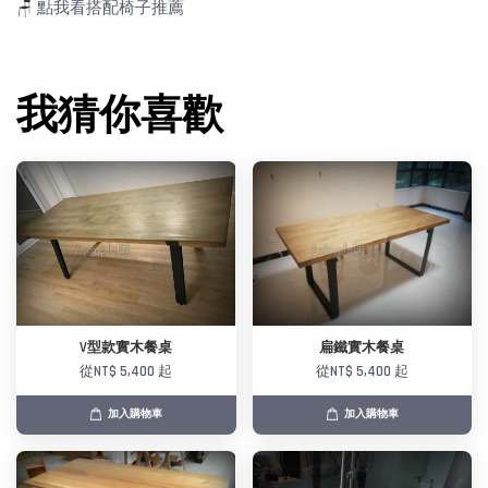
🪑
點我看搭配椅子推薦
我猜你喜歡
V型款實木餐桌
扁鐵實木餐桌
從
NT$ 5,400
起
從
NT$ 5,400
起
加入購物車
加入購物車