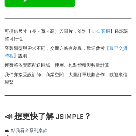
可提供尺寸（長 × 寬 × 高）與圖片，洽詢【
LINE 客服
】確認調
整可行性
客製類型與需求不同，交期亦略有差異，歡迎參考【
最早交貨
時程
】說明
運費將依實際配送區域、樓層、包裝體積與數量計算
我們亦接受設計師、商業空間、大量訂單規劃合作，歡迎來信
聯繫
📣 想更快了解 JSIMPLE？
🛋️
點我看全系列桌款