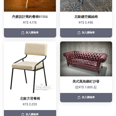
丹麥設計簡約餐椅BT056
北歐鏤空鐵絲椅
NT$ 4,176
NT$ 2,496
加入購物車
加入購物車
美式風格鉚釘沙發
從
NT$ 7,800
起
加入購物車
北歐方背餐椅
NT$ 2,220
加入購物車