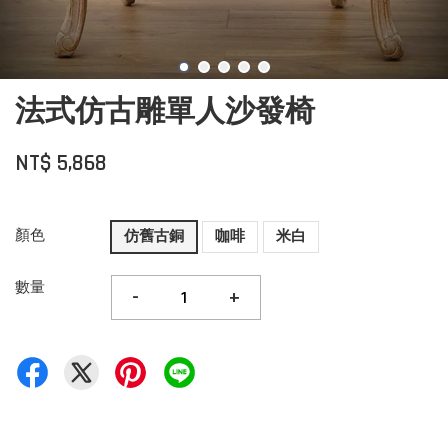
法式仿古雕單人沙發椅
NT$ 5,868
顏色
仿舊古銅
咖啡
米白
數量
-
+