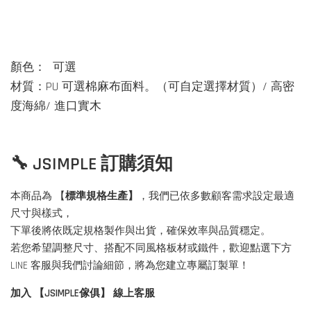
顏色
：
可選
材質
：PU
可選棉麻布面料
。（
可自定選擇材質）
/
高密
度海綿
/
進口實木
🔧 JSIMPLE 訂購須知
本商品為 【
標準規格生產】
，我們已依多數顧客需求設定最適
尺寸與樣式，
下單後將依既定規格製作與出貨，確保效率與品質穩定。
若您希望調整尺寸、搭配不同風格板材或鐵件，歡迎點選下方
LINE 客服與我們討論細節，將為您建立專屬訂製單！
加入 【JSIMPLE傢俱】 線上客服