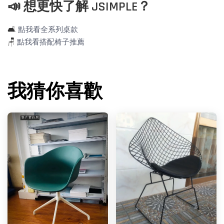
📣 想更快了解 JSIMPLE？
🛋️
點我看全系列桌款
🪑
點我看搭配椅子推薦
我猜你喜歡