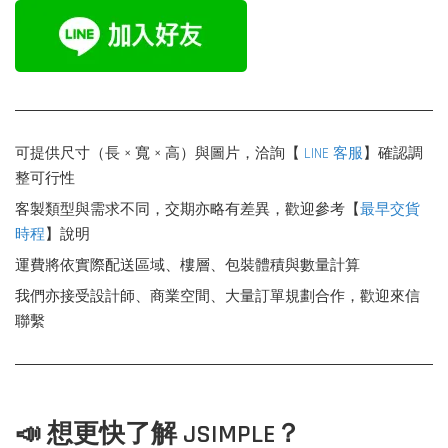
可提供尺寸（長 × 寬 × 高）與圖片，洽詢【
LINE 客服
】確認調
整可行性
客製類型與需求不同，交期亦略有差異，歡迎參考【
最早交貨
時程
】說明
運費將依實際配送區域、樓層、包裝體積與數量計算
我們亦接受設計師、商業空間、大量訂單規劃合作，歡迎來信
聯繫
📣 想更快了解 JSIMPLE？