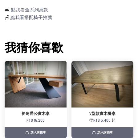
🛋️
點我看全系列桌款
🪑
點我看搭配椅子推薦
我猜你喜歡
斜角辦公實木桌
V型款實木餐桌
NT$ 16,200
從
NT$ 5,400
起
加入購物車
加入購物車