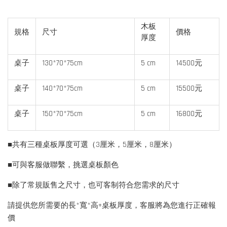
木板
規格
尺寸
價格
厚度
桌子
130*70*75cm
5 cm
14500元
桌子
140*70*75cm
5 cm
15500元
桌子
150*70*75cm
5 cm
16800元
■共有三種桌板厚度可選（3厘米，5厘米，8厘米）
■可與客服做聯繫，挑選桌板顏色
■除了常規販售之尺寸，也可客制符合您需求的尺寸
請提供您所需要的長*寬*高+桌板厚度，客服將為您進行正確報
價