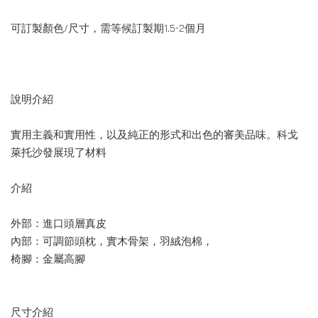
可訂製顏色/尺寸，需等候訂製期1.5-2個月
說明介紹
實用主義和實用性，以及純正的形式和出色的審美品味。科戈
萊托沙發展現了材料
介紹
外部：進口頭層真皮
內部：可調節頭枕，實木骨架，羽絨泡棉，
椅腳：金屬高腳
尺寸介紹