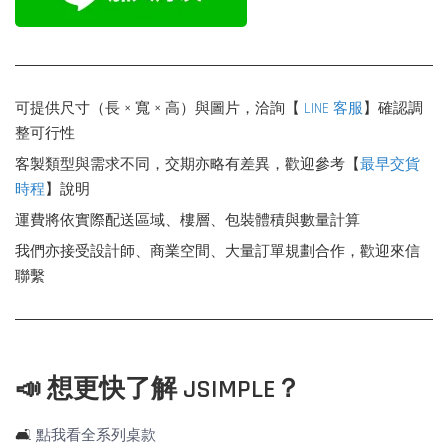
可提供尺寸（長 × 寬 × 高）與圖片，洽詢【
LINE 客服
】確認調
整可行性
客製類型與需求不同，交期亦略有差異，歡迎參考【
最早交貨
時程
】說明
運費將依實際配送區域、樓層、包裝體積與數量計算
我們亦接受設計師、商業空間、大量訂單規劃合作，歡迎來信
聯繫
📣 想更快了解 JSIMPLE？
🛋️
點我看全系列桌款