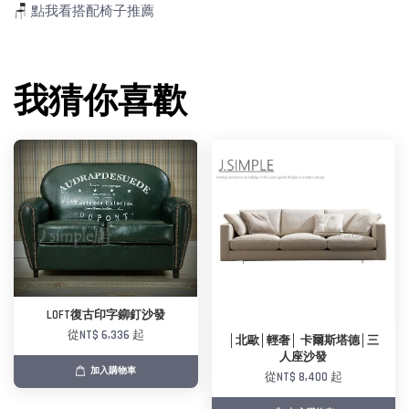
🪑
點我看搭配椅子推薦
我猜你喜歡
LOFT復古印字鉚釘沙發
從
NT$ 6,336
起
│北歐│輕奢│ 卡爾斯塔德│三
人座沙發
加入購物車
從
NT$ 8,400
起