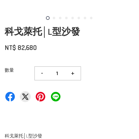
科戈萊托│L型沙發
NT$ 82,680
數量
-
+
科戈萊托│L型沙發