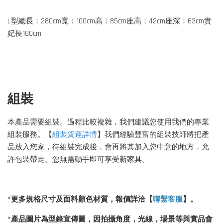
L型總長：280cm寬：100cm高：85cm座高：42cm座深：63cm貴
妃長180cm
組裝
本產品需要組裝。過程比較複雜，我們建議您使用我們的專業
組裝服務。【
組裝
貨運
詳情
】我們經驗豐富的組裝技師將把產
品放入您家，待組裝完成後，會再將其加入您中意的地方，允
許包裝帶走。您無需動手即可享受新家具。
*更多規格尺寸及面料顏色材質，報價詳洽【
聯繫客服
】。
*產品圖片為型錄宣傳圖，因
拍攝角度，光線，場景等與實品會