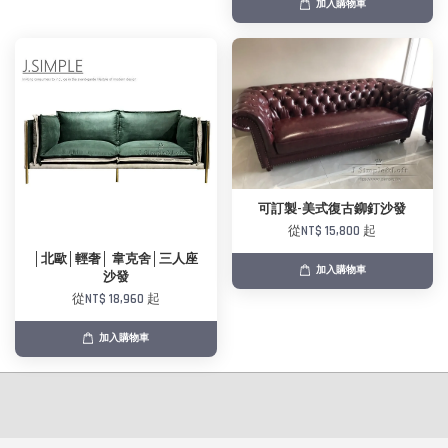
加入購物車
可訂製-美式復古鉚釘沙發
從
NT$ 15,800
起
│北歐│輕奢│ 韋克舍│三人座
加入購物車
沙發
從
NT$ 18,960
起
加入購物車