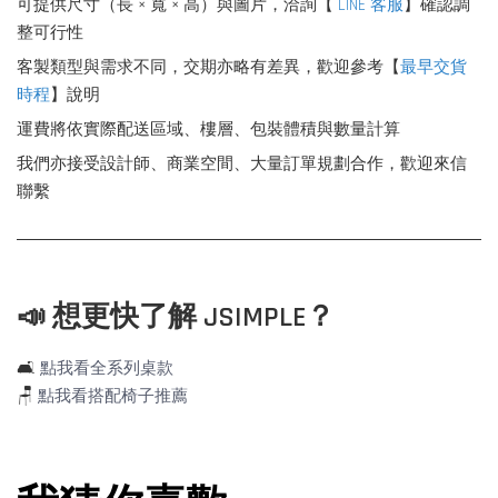
可提供尺寸（長 × 寬 × 高）與圖片，洽詢【
LINE 客服
】確認調
整可行性
客製類型與需求不同，交期亦略有差異，歡迎參考【
最早交貨
時程
】說明
運費將依實際配送區域、樓層、包裝體積與數量計算
我們亦接受設計師、商業空間、大量訂單規劃合作，歡迎來信
聯繫
📣 想更快了解 JSIMPLE？
🛋️
點我看全系列桌款
🪑
點我看搭配椅子推薦