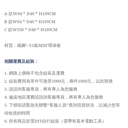
A
款W84 * D40 * H189CM
B
款W84 * D40 * H189CM
C
款W330 * D40 * H189CM
材質：鐵腳
+ E1
級MDF環保板
相關運費及組裝：
1.
網路上價格不包含組裝及運費
2.
組裝費用為單件可接受1000元，兩件1000元，以此類推
3.
請諮詢客服專員，將有專人為您服務
4.
偏遠地區運費請諮詢客服專員，將有專人為您服務
5.
下標前請緊急先聯繫“客服人員”查詢現貨狀況，以減少您等
待收貨的時間
6.
所有商品皆需DIY自行組裝（需帶有基本電動工具）