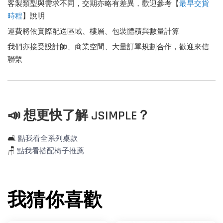
客製類型與需求不同，交期亦略有差異，歡迎參考【
最早交貨
時程
】說明
運費將依實際配送區域、樓層、包裝體積與數量計算
我們亦接受設計師、商業空間、大量訂單規劃合作，歡迎來信
聯繫
📣 想更快了解 JSIMPLE？
🛋️
點我看全系列桌款
🪑
點我看搭配椅子推薦
我猜你喜歡