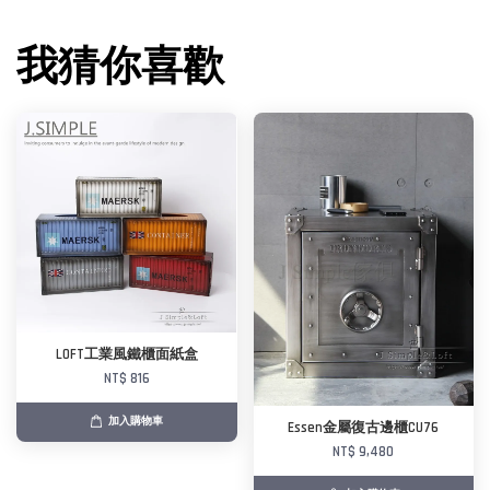
我猜你喜歡
LOFT工業風鐵櫃面紙盒
NT$ 816
加入購物車
Essen金屬復古邊櫃CU76
NT$ 9,480