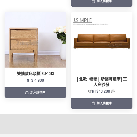
加入購物車
雙抽款床頭櫃 BU-1013
│北歐│輕奢│ 斯德哥爾摩│三
NT$ 4,900
人座沙發
從
NT$ 10,200
起
加入購物車
加入購物車