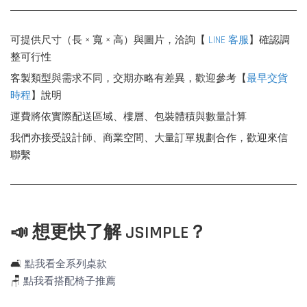
可提供尺寸（長 × 寬 × 高）與圖片，洽詢【
LINE 客服
】確認調
整可行性
客製類型與需求不同，交期亦略有差異，歡迎參考【
最早交貨
時程
】說明
運費將依實際配送區域、樓層、包裝體積與數量計算
我們亦接受設計師、商業空間、大量訂單規劃合作，歡迎來信
聯繫
📣 想更快了解 JSIMPLE？
🛋️
點我看全系列桌款
🪑
點我看搭配椅子推薦