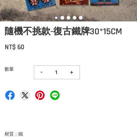
隨機不挑款-復古鐵牌30*15CM
NT$ 60
數量
-
+
材質：鐵