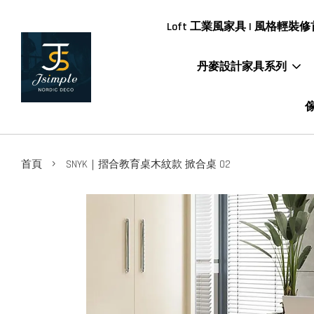
Loft 工業風家具 | 風格輕裝修首
丹麥設計家具系列
傢
›
首頁
SNYK｜摺合教育桌木紋款 掀合桌 02