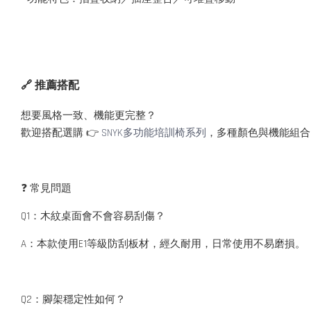
🔗 推薦搭配
想要風格一致、機能更完整？
歡迎搭配選購 👉
SNYK多功能培訓椅系列
，多種顏色與機能組合
❓ 常見問題
Q1：木紋桌面會不會容易刮傷？
A：本款使用E1等級防刮板材，經久耐用，日常使用不易磨損。
Q2：腳架穩定性如何？