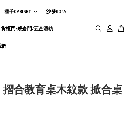
櫃子CABINET
沙發SOFA
貨櫃門/穀倉門/五金滑軌
我們
K｜摺合教育桌木紋款 掀合桌