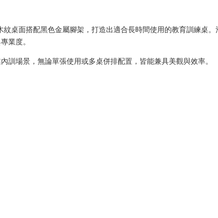
溫潤木紋桌面搭配黑色金屬腳架，打造出適合長時間使用的教育訓練桌
與專業度。
業內訓場景，無論單張使用或多桌併排配置，皆能兼具美觀與效率。