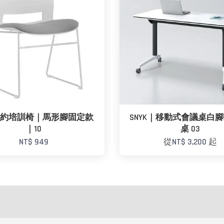
K簡約培訓椅｜馬形腳固定款
SNYK｜移動式會議桌白腳
｜10
桌 03
NT$ 949
從
NT$ 3,200
起