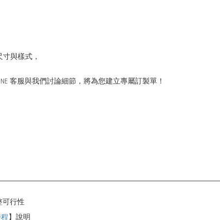
尺寸與樣式，
INE 客服與我們討論細節，將為您建立專屬訂製單！
整可行性
時程
】說明