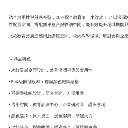
結合實用性與質感外型，SNYK摺合教育桌｜木紋款｜02 以
性配置空間。搭配插座整合與收納空間，能有效提升場域機能
此款教育桌廣泛應用於講座空間、校內教學場域、研討會與企
🔍 商品特色
▪ 木紋質感桌面設計，兼具溫潤視覺與實用性
▪ E1等級防刮板材＋穩固黑色鐵腳結構
▪ 可摺疊收納設計，節省空間、方便堆疊
▪ 適用空間：教育訓練中心、企業研討區、講座會場
▪ 顏色選擇：原木桌面＋黑色腳架，簡潔大方
▪ 功能特色：摺疊收納／插座整合／可堆疊移動