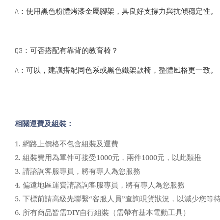
A：使用黑色粉體烤漆金屬腳架，具良好支撐力與抗傾穩定性。
Q3：可否搭配有靠背的教育椅？
A：可以，建議搭配同色系或黑色鐵架款椅，整體風格更一致。
相關運費及組裝：
1.
網路上價格不包含組裝及運費
2.
組裝費用為單件可接受1000元，兩件1000元，以此類推
3.
請諮詢客服專員，將有專人為您服務
4.
偏遠地區運費請諮詢客服專員，將有專人為您服務
5.
下標前請高級先聯繫“客服人員”查詢現貨狀況，以減少您等
6.
所有商品皆需DIY自行組裝（需帶有基本電動工具）