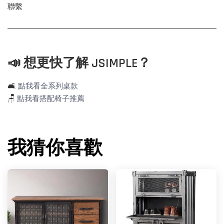
聯繫
📣 想更快了解 JSIMPLE？
🛋️
點我看全系列桌款
🪑
點我看搭配椅子推薦
我猜你喜歡