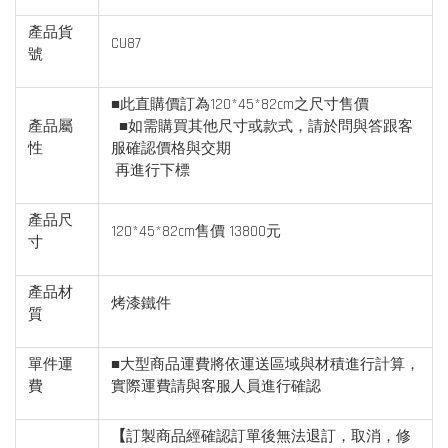
產品貨
CU87
號
■此直購價訂為120*45*82cm之尺寸售價
產品屬
■如需購買其他尺寸或款式，請於問與答跟客
性
服確認價格與交期
再進行下標
產品尺
120*45*82cm售價 13800元
寸
產品材
烤漆鐵件
質
單件運
■大型商品運費將依運送區域與材積進行計算，
費
實際運費請與客服人員進行確認
【
訂製商品經確認訂單後無法退訂，取消，修