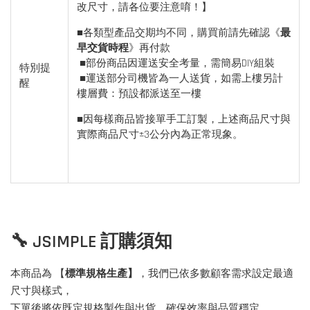
改尺寸，請各位要注意唷！】
■各類型產品交期均不同，購買前請先確認《
最
早交貨時程
》再付款
■部份商品因運送安全考量，需簡易DIY組裝
特別提
■運送部分司機皆為一人送貨，如需上樓另計
醒
樓層費：預設都派送至一樓
■因每樣商品皆接單手工訂製，上述商品尺寸與
實際商品尺寸±3公分內為正常現象。
🔧 JSIMPLE 訂購須知
本商品為 【
標準規格生產】
，我們已依多數顧客需求設定最適
尺寸與樣式，
下單後將依既定規格製作與出貨，確保效率與品質穩定。