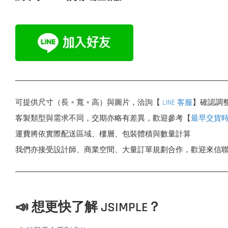
可提供尺寸（長 × 寬 × 高）與圖片，洽詢【
LINE 客服
】確認調
客製類型與需求不同，交期亦略有差異，歡迎參考【
最早交貨
運費將依實際配送區域、樓層、包裝體積與數量計算
我們亦接受設計師、商業空間、大量訂單規劃合作，歡迎來信
📣 想更快了解 JSIMPLE？