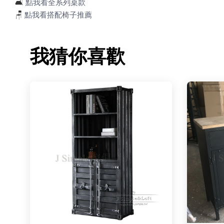
🛋️
點我看全系列桌款
🪑
點我看搭配椅子推薦
我猜你喜歡