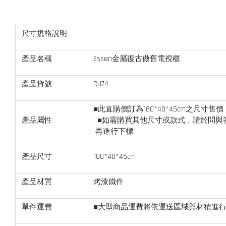
尺寸規格說明
產品名稱
Essen金屬復古做舊電視櫃
產品貨號
CU74
■此直購價訂為180*40*45cm之尺寸售價
產品屬性
■如需購買其他尺寸或款式，請於問與
再進行下標
產品尺寸
180*40*45cm
產品材質
烤漆鐵件
單件運費
■大型商品運費將依運送區域與材積進