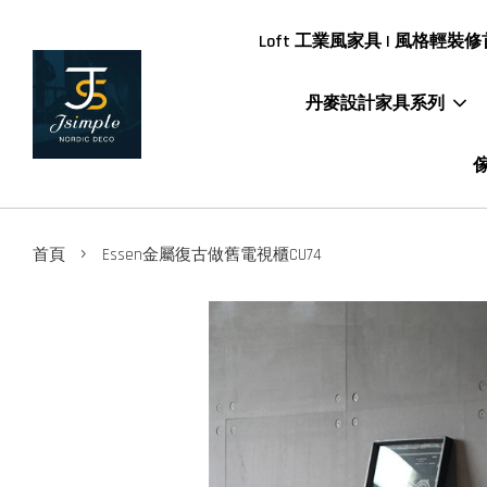
Loft 工業風家具 | 風格輕裝修首
丹麥設計家具系列
傢
›
首頁
Essen金屬復古做舊電視櫃CU74