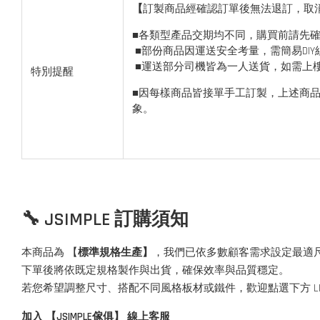
【
訂製商品經確認訂單後無法退訂，取
■各類型產品交期均不同，購買前請先
■部份商品因運送安全考量，需簡易DIY
■運送部分司機皆為一人送貨，如需上
特別提醒
■因每樣商品皆接單手工訂製，上述商品
象。
🔧 JSIMPLE 訂購須知
本商品為 【
標準規格生產】
，我們已依多數顧客需求設定最適
下單後將依既定規格製作與出貨，確保效率與品質穩定。
若您希望調整尺寸、搭配不同風格板材或鐵件，歡迎點選下方 L
加入 【JSIMPLE傢俱】 線上客服