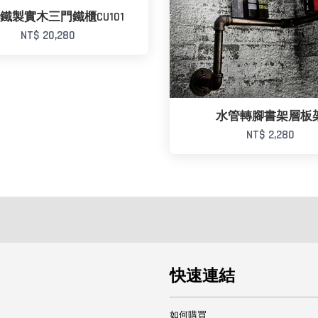
en鐵製實木三門鐵櫃CU101
NT$ 20,280
水管轉腳書架層板
NT$ 2,280
快速連結
如何購買