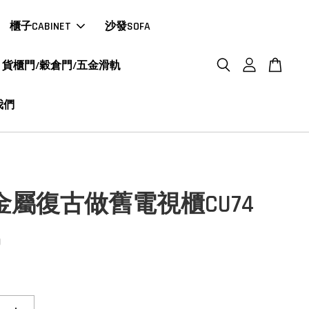
櫃子CABINET
沙發SOFA
貨櫃門/穀倉門/五金滑軌
我們
en金屬復古做舊電視櫃CU74
0