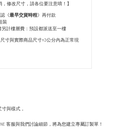
消，修改尺寸，請各位要注意唷！】
確認《
最早交貨時程
》再付款
組裝
樓另計樓層費：預設都派送至一樓
尺寸與實際商品尺寸±3公分內為正常現
尺寸與樣式，
INE 客服與我們討論細節，將為您建立專屬訂製單！