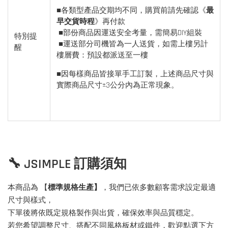
■各類型產品交期均不同，購買前請先確認《
最
早交貨時程
》再付款
■部份商品因運送安全考量，需簡易DIY組裝
特別提
■運送部分司機皆為一人送貨，如需上樓另計
醒
樓層費：預設都派送至一樓
■因每樣商品皆接單手工訂製，上述商品尺寸與
實際商品尺寸±3公分內為正常現象。
🔧 JSIMPLE 訂購須知
本商品為 【
標準規格生產】
，我們已依多數顧客需求設定最適
尺寸與樣式，
下單後將依既定規格製作與出貨，確保效率與品質穩定。
若您希望調整尺寸、搭配不同風格板材或鐵件，歡迎點選下方