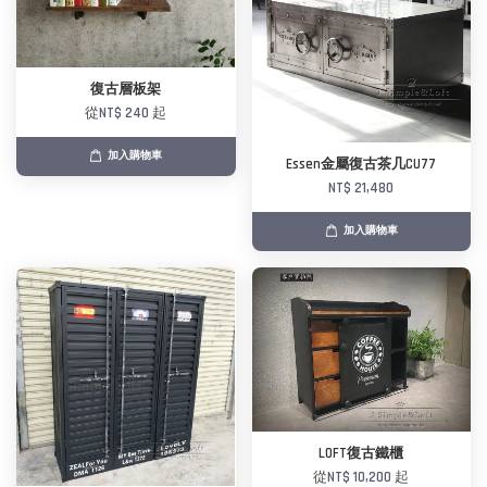
復古層板架
從
NT$ 240
起
加入購物車
Essen金屬復古茶几CU77
NT$ 21,480
加入購物車
LOFT復古鐵櫃
從
NT$ 10,200
起