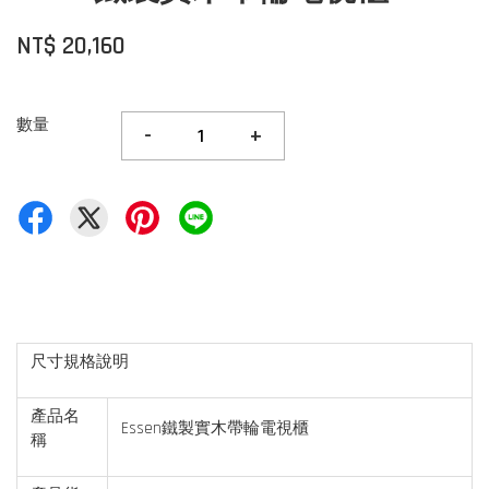
NT$ 20,160
數量
-
+
尺寸規格說明
產品名
Essen鐵製實木帶輪電視櫃
稱