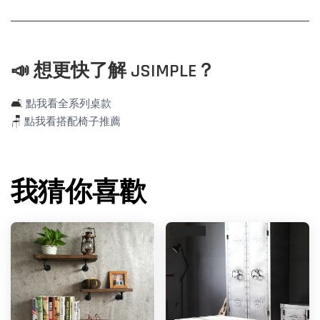
📣 想更快了解 JSIMPLE？
🛋️
點我看全系列桌款
🪑
點我看搭配椅子推薦
我猜你喜歡