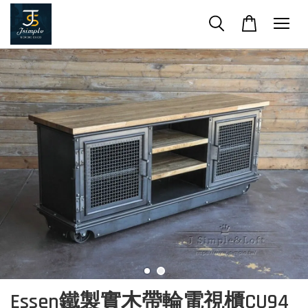
Essen鐵製實木帶輪電視櫃CU94