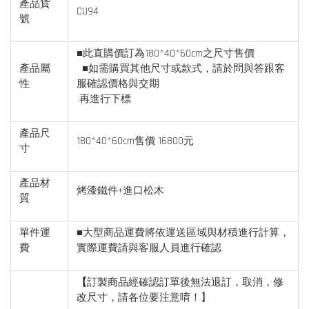
產品貨
CU94
號
■此直購價訂為180*40*60cm之尺寸售價
產品屬
■如需購買其他尺寸或款式，請於問與答跟客
性
服確認價格與交期
再進行下標
產品尺
180*40*60cm售價 16800元
寸
產品材
烤漆鐵件+進口松木
質
單件運
■大型商品運費將依運送區域與材積進行計算，
費
實際運費請與客服人員進行確認
【
訂製商品經確認訂單後無法退訂，取消，修
改尺寸，請各位要注意唷！】