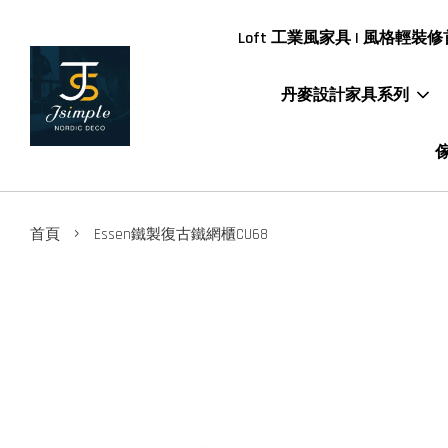
Loft 工業風家具 | 風格輕裝修首
丹麥設計家具系列
傢
›
首頁
Essen鐵製復古鐵網櫃CU68