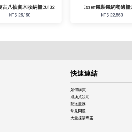
n復古八抽實木收納櫃CU102
Essen鐵製鐵網餐邊櫃C
NT$ 26,160
NT$ 22,560
快速連結
如何購買
退換貨說明
配送服務
常見問題
大量採購專案