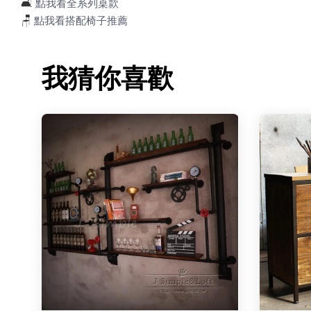
🛋️
點我看全系列桌款
🪑
點我看搭配椅子推薦
我猜你喜歡