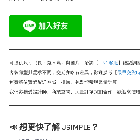
可提供尺寸（長 × 寬 × 高）與圖片，洽詢【
LINE 客服
】確認調
客製類型與需求不同，交期亦略有差異，歡迎參考【
最早交貨
運費將依實際配送區域、樓層、包裝體積與數量計算
我們亦接受設計師、商業空間、大量訂單規劃合作，歡迎來信
📣 想更快了解 JSIMPLE？