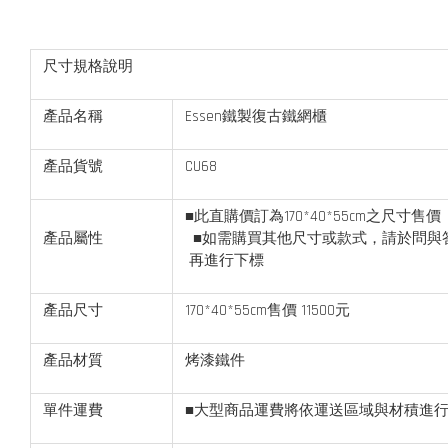
尺寸規格說明
產品名稱
Essen鐵製復古鐵網櫃
產品貨號
CU68
■此直購價訂為170*40*55cm之尺寸售價
產品屬性
■如需購買其他尺寸或款式，請於問與
再進行下標
產品尺寸
170*40*55cm售價 11500元
產品材質
烤漆鐵件
單件運費
■大型商品運費將依運送區域與材積進