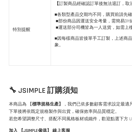
【
訂製商品經確認訂單後無法退訂，取
■各類型產品交期均不同，購買前請先
■部份商品因運送安全考量，需簡易DIY
■運送部分司機皆為一人送貨，如需上
特別提醒
■因每樣商品皆接單手工訂製，上述商品
象。
🔧 JSIMPLE 訂購須知
本商品為 【
標準規格生產】
，我們已依多數顧客需求設定最適
下單後將依既定規格製作與出貨，確保效率與品質穩定。
若您希望調整尺寸、搭配不同風格板材或鐵件，歡迎點選下方 L
加入 【JSIMPLE傢俱】 線上客服