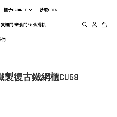
櫃子CABINET
沙發SOFA
貨櫃門/穀倉門/五金滑軌
我們
en鐵製復古鐵網櫃CU68
0