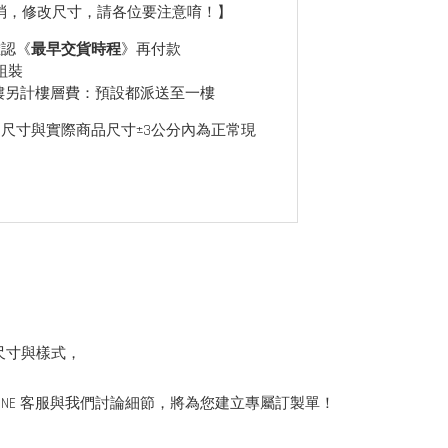
消，修改尺寸，請各位要注意唷！】
確認《
最早交貨時程
》再付款
組裝
樓另計樓層費：預設都派送至一樓
尺寸與實際商品尺寸±3公分內為正常現
尺寸與樣式，
INE 客服與我們討論細節，將為您建立專屬訂製單！