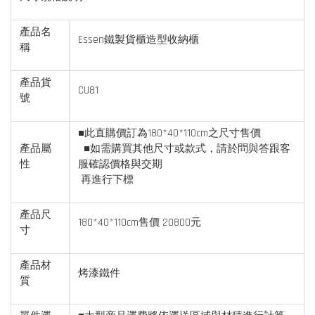
產品名
Essen鐵製貨櫃造型收納櫃
稱
產品貨
CU81
號
■此直購價訂為180*40*110cm之尺寸售價
產品屬
■如需購買其他尺寸或款式，請於問與答跟客
性
服確認價格與交期
再進行下標
產品尺
180*40*110cm售價 20800元
寸
產品材
烤漆鐵件
質