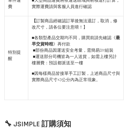
單件運
■大型商品運費將依運送區域與材積進行計算，
費
實際運費請與客服人員進行確認
【
訂製商品經確認訂單後無法退訂，取消，修
改尺寸，請各位要注意唷！】
■各類型產品交期均不同，購買前請先確認《
最
早交貨時程
》再付款
■部份商品因運送安全考量，需簡易DIY組裝
特別提
■運送部分司機皆為一人送貨，如需上樓另計
醒
樓層費：預設都派送至一樓
■因每樣商品皆接單手工訂製，上述商品尺寸與
實際商品尺寸±3公分內為正常現象。
🔧 JSIMPLE 訂購須知