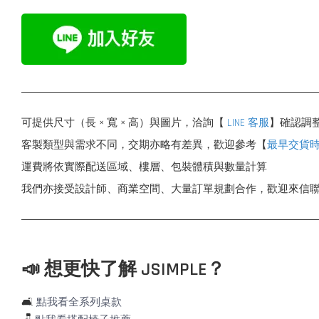
可提供尺寸（長 × 寬 × 高）與圖片，洽詢【
LINE 客服
】確認調
客製類型與需求不同，交期亦略有差異，歡迎參考【
最早交貨
運費將依實際配送區域、樓層、包裝體積與數量計算
我們亦接受設計師、商業空間、大量訂單規劃合作，歡迎來信
📣 想更快了解 JSIMPLE？
🛋️
點我看全系列桌款