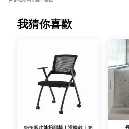
🪑
點我看搭配椅子推薦
我猜你喜歡
SNYK多功能培訓椅｜滑輪款｜05
丹