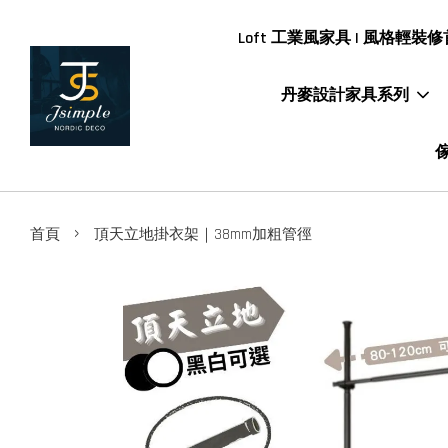
Loft 工業風家具 | 風格輕裝修首
丹麥設計家具系列
傢
›
首頁
頂天立地掛衣架｜38mm加粗管徑