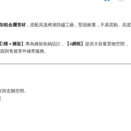
m加粗金屬管材
，搭配高溫烤漆防鏽工藝，堅固耐重，不易晃動。高度可調
【1橫＋褲架】
專為褲裝收納設計，
【4網框】
提供大容量置物空間，
年保固與售後零件補寄服務。
臥室與玄關空間。
晃