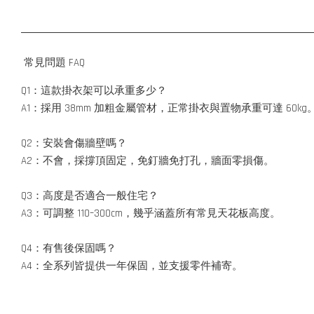
常見問題 FAQ
Q1：這款掛衣架可以承重多少？
A1：採用 38mm 加粗金屬管材，正常掛衣與置物承重可達 60kg
Q2：安裝會傷牆壁嗎？
A2：不會，採撐頂固定，免釘牆免打孔，牆面零損傷。
Q3：高度是否適合一般住宅？
A3：可調整 110–300cm，幾乎涵蓋所有常見天花板高度。
Q4：有售後保固嗎？
A4：全系列皆提供一年保固，並支援零件補寄。