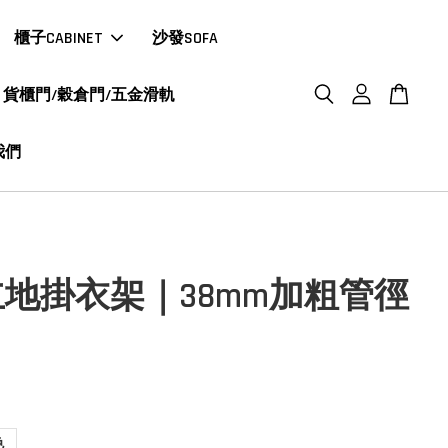
櫃子CABINET
沙發SOFA
貨櫃門/穀倉門/五金滑軌
我們
地掛衣架｜38mm加粗管徑
色