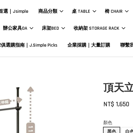
選｜Jsimple
商品分類
桌 TABLE
椅 CHAIR
辦公家具OA
床架BED
收納架 STORAGE RACK
俱選購指南｜J.Simple Picks
企業採購｜大量訂購
聯繫
頂天立
NT$ 1,650
顏色
黑色
白