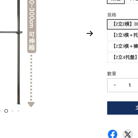
規格
【2立2橫】3
【2立1橫＋
【2立1橫＋
【2立4托盤
數量
-