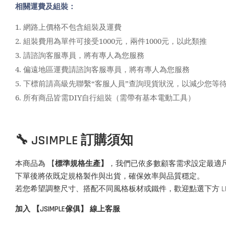
相關運費及組裝：
1.
網路上價格不包含組裝及運費
2.
組裝費用為單件可接受1000元，兩件1000元，以此類推
3.
請諮詢客服專員，將有專人為您服務
4.
偏遠地區運費請諮詢客服專員，將有專人為您服務
5.
下標前請高級先聯繫“客服人員”查詢現貨狀況，以減少您等
6.
所有商品皆需DIY自行組裝（需帶有基本電動工具）
🔧 JSIMPLE 訂購須知
本商品為 【
標準規格生產】
，我們已依多數顧客需求設定最適
下單後將依既定規格製作與出貨，確保效率與品質穩定。
若您希望調整尺寸、搭配不同風格板材或鐵件，歡迎點選下方 L
加入 【JSIMPLE傢俱】 線上客服