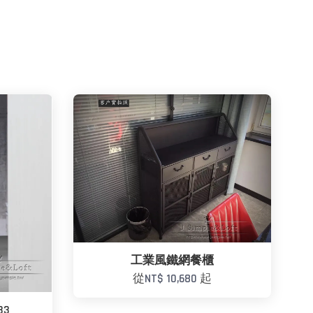
工業風鐵網餐櫃
從
NT$ 10,680
起
33