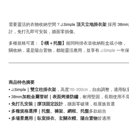
需要靈活的衣物收納空間？
J.Simple 頂天立地掛衣架
採用
38m
計，免打孔即可安裝，牆面零損傷。
多種規格可選：
【1橫＋托盤】
能同時掛衣並收納鞋盒或小物，
關收納，還是陽台置物，都能靈活應用，並享有 J.Simple 一
商品特色摘要
▪ J.Simple｜雙立柱掛衣架
，高度110–300cm，自由調整，適用
▪ 38mm加粗金屬管材｜表面烤漆防鏽
，耐用堅固，長期使用不
▪
免打孔安裝｜撐頂固定設計
，牆面零破壞，租屋族首選
▪ 多種規格選擇｜托盤、褲架、網框、托盤
多款組合
▪ 多場景應用｜臥室掛衣、玄關衣帽、陽台置物
皆適用