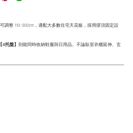
整 110–300cm，適配大多數住宅天花板，採用撐頂固定設
【4托盤】
則能同時收納鞋履與日用品。不論臥室衣櫃延伸、玄