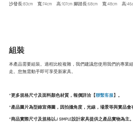
沙發長:83cm 寬:74cm 高:107cm 腳踏長:68cm 寬:48cm 高:46
組裝
本產品需要組裝。過程比較複雜，我們建議您使用我們的專業
走。您無需動手即可享受新家具。
*更多規格尺寸及面料顏色材質，報價詳洽【
聯繫客服
】。
*產品圖片為型錄宣傳圖，因
拍攝角度，光線，場景等與實品會
*商品實際尺寸及規格以J SIMPLE設計家具提供之產品實物為主