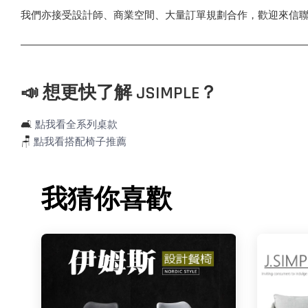
我們亦接受設計師、商業空間、大量訂單規劃合作，歡迎來信
📣 想更快了解 JSIMPLE？
🛋️
點我看全系列桌款
🪑
點我看搭配椅子推薦
我猜你喜歡