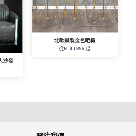
北歐鐵製金色吧椅
從
NT$ 1,896
起
三人沙發