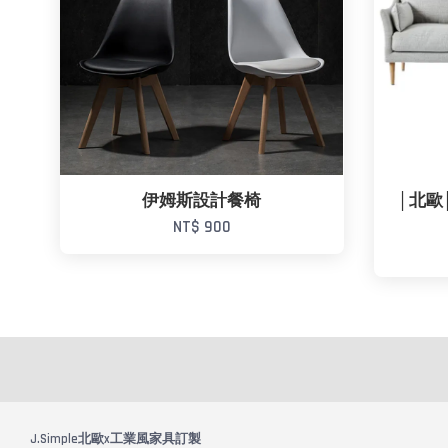
伊姆斯設計餐椅
│北歐
NT$ 900
J.Simple北歐x工業風家具訂製