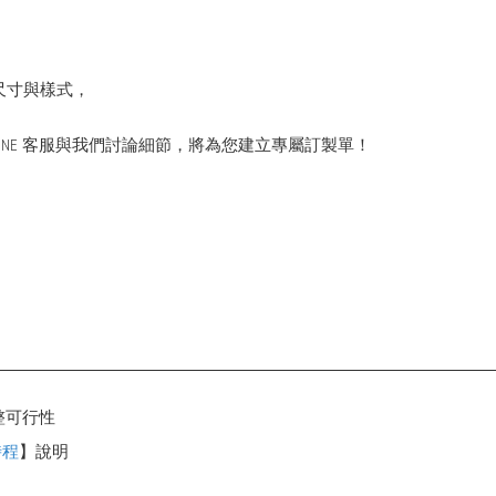
尺寸與樣式，
INE 客服與我們討論細節，將為您建立專屬訂製單！
整可行性
時程
】說明