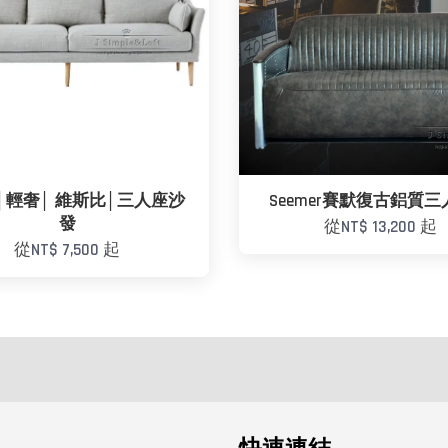
│輕奢│ 維斯比│三人座沙
Seemer賽默復古鋁質
發
從
NT$ 13,200
起
從
NT$ 7,500
起