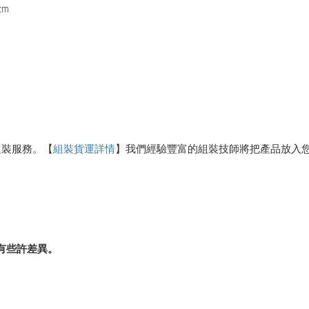
cm
組裝服務。【
組裝
貨運
詳情
】我們經驗豐富的組裝技師將把產品放入
有些許差異。
。