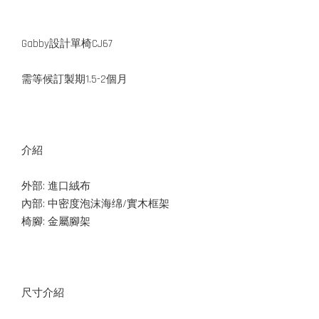
Gabby設計單椅CJ67
需等候訂製期1.5-2個月
介紹
外部: 進口絨布
內部: 中密度泡沫海绵/實木框架
椅腳: 金屬腳架
尺寸介紹