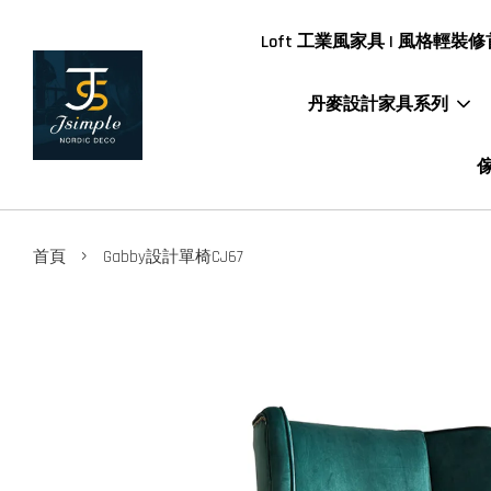
Loft 工業風家具 | 風格輕裝修首
丹麥設計家具系列
傢
›
首頁
Gabby設計單椅CJ67