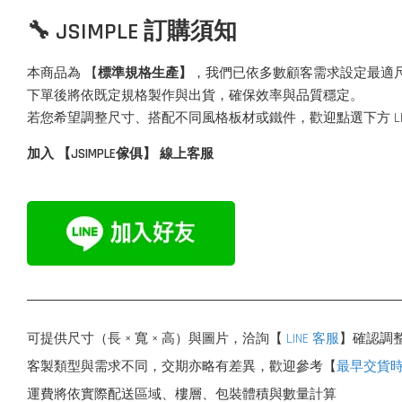
🔧 JSIMPLE 訂購須知
本商品為 【
標準規格生產】
，我們已依多數顧客需求設定最適
下單後將依既定規格製作與出貨，確保效率與品質穩定。
若您希望調整尺寸、搭配不同風格板材或鐵件，歡迎點選下方 L
加入 【JSIMPLE傢俱】 線上客服
可提供尺寸（長 × 寬 × 高）與圖片，洽詢【
LINE 客服
】確認調
客製類型與需求不同，交期亦略有差異，歡迎參考【
最早交貨
運費將依實際配送區域、樓層、包裝體積與數量計算