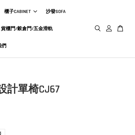
櫃子CABINET
沙發SOFA
貨櫃門/穀倉門/五金滑軌
我們
y設計單椅CJ67
踏