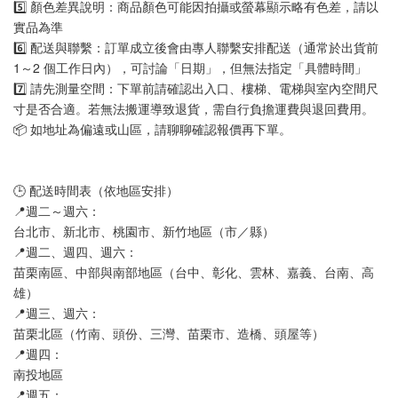
5️⃣ 顏色差異說明：商品顏色可能因拍攝或螢幕顯示略有色差，請以
實品為準
6️⃣ 配送與聯繫：訂單成立後會由專人聯繫安排配送（通常於出貨前 
1～2 個工作日內），可討論「日期」，但無法指定「具體時間」
7️⃣ 請先測量空間：下單前請確認出入口、樓梯、電梯與室內空間尺
寸是否合適。若無法搬運導致退貨，需自行負擔運費與退回費用。
📦 如地址為偏遠或山區，請聊聊確認報價再下單。
🕒 配送時間表（依地區安排）
📍週二～週六：
台北市、新北市、桃園市、新竹地區（市／縣）
📍週二、週四、週六：
苗栗南區、中部與南部地區（台中、彰化、雲林、嘉義、台南、高
雄）
📍週三、週六：
苗栗北區（竹南、頭份、三灣、苗栗市、造橋、頭屋等）
📍週四：
南投地區
📍週五：