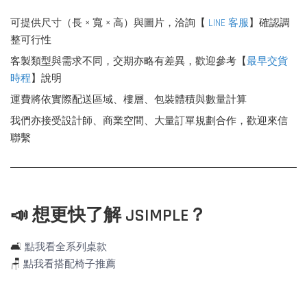
可提供尺寸（長 × 寬 × 高）與圖片，洽詢【
LINE 客服
】確認調
整可行性
客製類型與需求不同，交期亦略有差異，歡迎參考【
最早交貨
時程
】說明
運費將依實際配送區域、樓層、包裝體積與數量計算
我們亦接受設計師、商業空間、大量訂單規劃合作，歡迎來信
聯繫
📣 想更快了解 JSIMPLE？
🛋️
點我看全系列桌款
🪑
點我看搭配椅子推薦