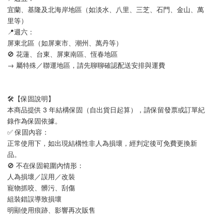
宜蘭、基隆及北海岸地區（如淡水、八里、三芝、石門、金山、萬
里等）
📍週六：
屏東北區（如屏東市、潮州、萬丹等）
🚫 花蓮、台東、屏東南區、恆春地區
→ 屬特殊／聯運地區，請先聊聊確認配送安排與運費
🛠️【保固說明】
本商品提供 3 年結構保固（自出貨日起算），請保留發票或訂單紀
錄作為保固依據。
✅ 保固內容：
正常使用下，如出現結構性非人為損壞，經判定後可免費更換新
品。
🚫 不在保固範圍內情形：
人為損壞／誤用／改裝
寵物抓咬、髒污、刮傷
組裝錯誤導致損壞
明顯使用痕跡、影響再次販售