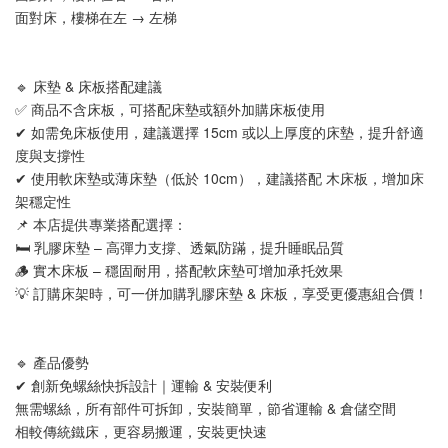
面對床，樓梯在左 → 左梯
🔹 床墊 & 床板搭配建議
✅ 商品不含床板，可搭配床墊或額外加購床板使用
✔ 如需免床板使用，建議選擇 15cm 或以上厚度的床墊，提升舒適
度與支撐性
✔ 使用軟床墊或薄床墊（低於 10cm），建議搭配 木床板，增加床
架穩定性
📌 本店提供專業搭配選擇：
🛏 乳膠床墊 – 高彈力支撐、透氣防蹣，提升睡眠品質
🪵 實木床板 – 穩固耐用，搭配軟床墊可增加承托效果
💡 訂購床架時，可一併加購乳膠床墊 & 床板，享受更優惠組合價！
🔹 產品優勢
✔ 創新免螺絲快拆設計｜運輸 & 安裝便利
無需螺絲，所有部件可拆卸，安裝簡單，節省運輸 & 倉儲空間
相較傳統鐵床，更容易搬運，安裝更快速