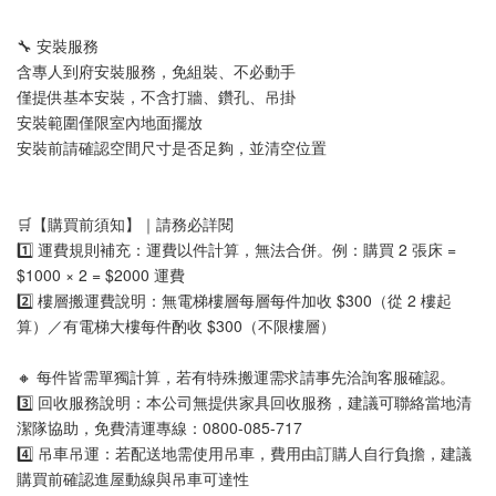
🔧 安裝服務
含專人到府安裝服務，免組裝、不必動手
僅提供基本安裝，不含打牆、鑽孔、吊掛
安裝範圍僅限室內地面擺放
安裝前請確認空間尺寸是否足夠，並清空位置
🛒【購買前須知】｜請務必詳閱
1️⃣ 運費規則補充：運費以件計算，無法合併。例：購買 2 張床 = 
$1000 × 2 = $2000 運費
2️⃣ 樓層搬運費說明：無電梯樓層每層每件加收 $300（從 2 樓起
算）／有電梯大樓每件酌收 $300（不限樓層）
🔸 每件皆需單獨計算，若有特殊搬運需求請事先洽詢客服確認。
3️⃣ 回收服務說明：本公司無提供家具回收服務，建議可聯絡當地清
潔隊協助，免費清運專線：0800-085-717
4️⃣ 吊車吊運：若配送地需使用吊車，費用由訂購人自行負擔，建議
購買前確認進屋動線與吊車可達性