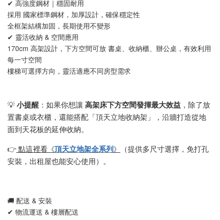
✔ 高強度鋼材｜穩固耐用
採用 國家標準鋼材，加厚設計，確保穩定性
全框架結構加固，長期使用不變形
✔ 靈活收納 & 空間應用
170cm 高架設計，下方空間可放 書桌、收納櫃、辦公桌，有效利用
每一寸空間
樓梯可選擇方向，靈活適應不同房型需求
💡
小提醒
：如果你想讓
高架床下方空間發揮最大效益
，除了放
置書桌或衣櫃，還能搭配「頂天立地收納架」，沿牆打造從地
面到天花板的延伸收納。
《
》
👉
點這裡看
頂天立地架全系列
（提供多尺寸選擇，免打孔
安裝，出租屋也能安心使用）。
🚚 配送 & 安裝
✔ 物流運送 & 樓層配送