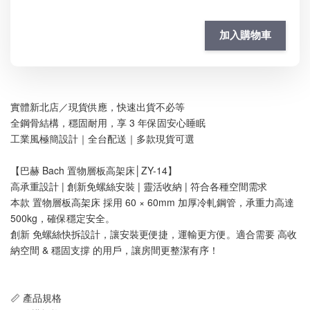
加入購物車
實體新北店／現貨供應，快速出貨不必等
全鋼骨結構，穩固耐用，享 3 年保固安心睡眠
工業風極簡設計｜全台配送｜多款現貨可選
【巴赫 Bach 置物層板高架床│ZY-14】
高承重設計 | 創新免螺絲安裝 | 靈活收納 | 符合各種空間需求
本款 置物層板高架床 採用 60 × 60mm 加厚冷軋鋼管，承重力高達 
500kg，確保穩定安全。
創新 免螺絲快拆設計，讓安裝更便捷，運輸更方便。適合需要 高收
納空間 & 穩固支撐 的用戶，讓房間更整潔有序！
📏 產品規格