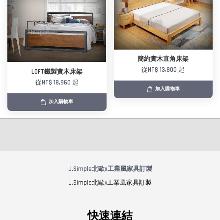
簡約實木直角床架
從
NT$ 13,800
起
LOFT鐵製實木床架
從
NT$ 18,960
起
加入購物車
加入購物車
J.Simple北歐x工業風家具訂製
J.Simple北歐x工業風家具訂製
快速連結