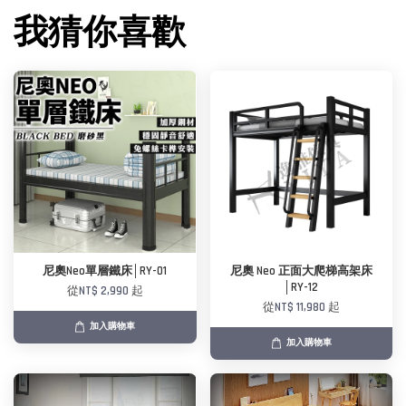
我猜你喜歡
尼奧Neo單層鐵床│RY-01
尼奧 Neo 正面大爬梯高架床
│RY-12
從
NT$ 2,990
起
從
NT$ 11,980
起
加入購物車
加入購物車