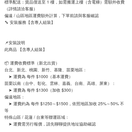
標準配送：貨品僅送至 1 樓，如需搬運上樓（含電梯）需額外收費
（詳情請洽客服）
偏遠 / 山區地區運費額外計算，下單前請與客服確認
🔧 安裝服務【含專人組裝】
📌安裝說明
此商品 【含專人組裝】
📦 運費收費標準（新北出貨）
台北、新北、桃園、新竹、基隆、苗栗地區：
　➤ 運費為 每件 $1000（基本運費）
苗栗以南（台中、彰化、雲林、嘉義、台南、高雄、屏東）：
　➤ 運費為 每件 $1300（加收 $300）
偏遠地區：
　➤ 運費約為 每件 $1250～$1500，依照地區加收 25%～50% 不
等
特殊山區 / 花蓮 / 台東等聯運區域：
　➤ 運費需另行報價，請先聊聊提供地址協助確認