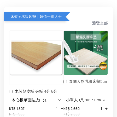
床架＋木板床墊｜超值一組入手
瀏覽全部
泰國天然乳膠床墊5cm
木芯貼皮板 夾板 4分 6分
-
+
-
+
NT$ 1,805
NT$ 2,660
NT$ 1,900
NT$ 2,800