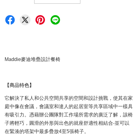
Maddie
麥迪堆疊設計餐椅
【商品特色】
它解決了私人和公共空間共享的空間和設計挑戰，使其在家
庭中像在會議，會議室和達人的起居室等共享區域中一樣具
有吸引力。憑藉辦公團隊對工作場所需求的廣泛了解，該椅
子將輕巧，圓滑的外形與出色的就座舒適性相結合
-
並可以
在緊湊的塔架中最多疊放
4
至
5
張椅子。