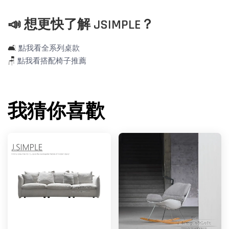
📣 想更快了解 JSIMPLE？
🛋️
點我看全系列桌款
🪑
點我看搭配椅子推薦
我猜你喜歡