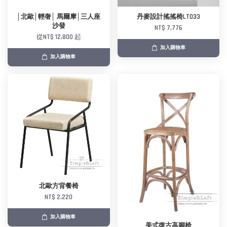
│北歐│輕奢│ 馬爾摩│三人座
丹麥設計搖搖椅LT033
沙發
NT$ 7,776
從
NT$ 12,800
起
加入購物車
加入購物車
北歐方背餐椅
NT$ 2,220
加入購物車
美式復古高腳椅