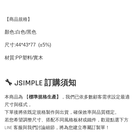
【商品規格】
顏色
:
白色
/
黑色
尺寸
:44*43*77
(±5%)
材質
:PP
塑料
/
實木
🔧 JSIMPLE 訂購須知
本商品為 【
標準規格生產】
，我們已依多數顧客需求設定最適
尺寸與樣式，
下單後將依既定規格製作與出貨，確保效率與品質穩定。
若您希望調整尺寸、搭配不同風格板材或鐵件，歡迎點選下方
LINE 客服與我們討論細節，將為您建立專屬訂製單！