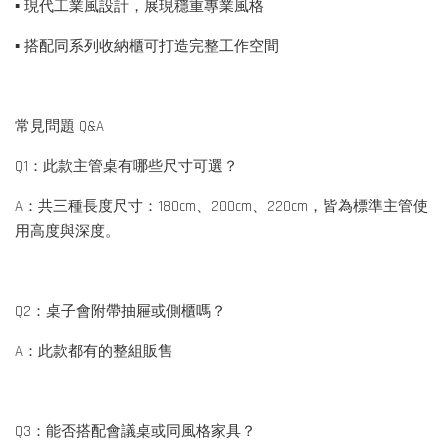
▪ 現代工業風設計，展現穩重專業風格
▪ 搭配同系列收納櫃可打造完整工作空間
常見問題 Q&A
Q1：此款主管桌有哪些尺寸可選？
A：共三種長度尺寸：180cm、200cm、220cm，皆為標準主管使
用高度與深度。
Q2：桌子會附帶抽屜或側櫃嗎？
A：此款都有的整組販售
Q3：能否搭配會議桌或同風格家具？