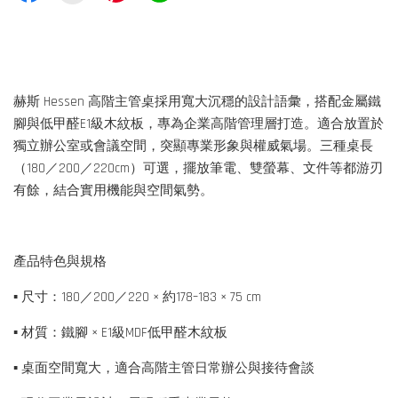
赫斯 Hessen 高階主管桌採用寬大沉穩的設計語彙，搭配金屬鐵
腳與低甲醛E1級木紋板，專為企業高階管理層打造。適合放置於
獨立辦公室或會議空間，突顯專業形象與權威氣場。三種桌長
（180／200／220cm）可選，擺放筆電、雙螢幕、文件等都游刃
有餘，結合實用機能與空間氣勢。
產品特色與規格
▪ 尺寸：180／200／220 × 約178–183 × 75 cm
▪ 材質：鐵腳 × E1級MDF低甲醛木紋板
▪ 桌面空間寬大，適合高階主管日常辦公與接待會談