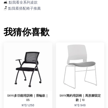
🛋️
點我看全系列桌款
🪑
點我看搭配椅子推薦
我猜你喜歡
SNYK多功能培訓椅｜滑輪款｜
SNYK簡約培訓椅｜馬形腳固定
05
款｜10
NT$ 1,250
NT$ 949