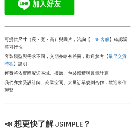
可提供尺寸（長 × 寬 × 高）與圖片，洽詢【
LINE 客服
】確認調
整可行性
客製類型與需求不同，交期亦略有差異，歡迎參考【
最早交貨
時程
】說明
運費將依實際配送區域、樓層、包裝體積與數量計算
我們亦接受設計師、商業空間、大量訂單規劃合作，歡迎來信
聯繫
📣 想更快了解 JSIMPLE？