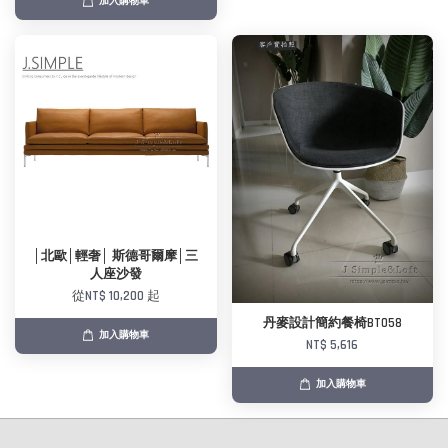
加入購物車
│北歐│輕奢│ 斯德哥爾摩│三
人座沙發
從
NT$ 10,200
起
丹麥設計簡約餐椅BT058
加入購物車
NT$ 5,616
加入購物車