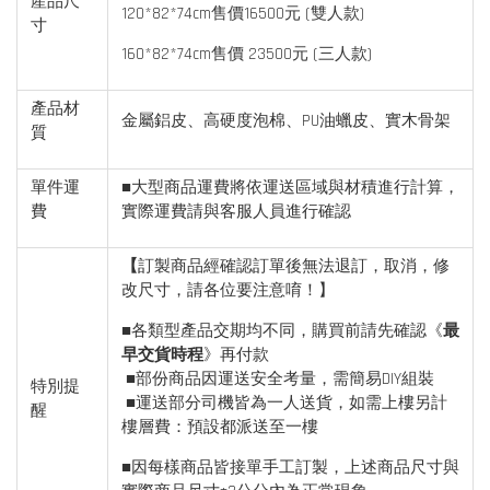
產品尺
120*82*74cm售價16500元 (雙人款)
寸
160*82*74cm售價 23500元 (三人款)
產品材
金屬鋁皮、高硬度泡棉、PU油蠟皮、實木骨架
質
單件運
■大型商品運費將依運送區域與材積進行計算，
費
實際運費請與客服人員進行確認
【
訂製商品經確認訂單後無法退訂，取消，修
改尺寸，請各位要注意唷！】
■各類型產品交期均不同，購買前請先確認《
最
早交貨時程
》再付款
■部份商品因運送安全考量，需簡易DIY組裝
特別提
■運送部分司機皆為一人送貨，如需上樓另計
醒
樓層費：預設都派送至一樓
■因每樣商品皆接單手工訂製，上述商品尺寸與