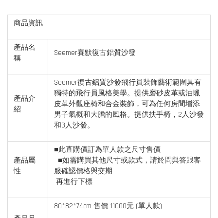
商品資訊
產品名
Seemer賽默復古鋁質沙發
稱
Seemer復古鋁質沙發飛行員裝飾藝術範圍具有
獨特的飛行員風格美學。提供磨砂皮革或油蠟
產品介
皮革外觀座椅和合金裝飾，可為任何房間增添
紹
男子氣概和大膽的風格。提供扶手椅，2人沙發
和3人沙發。
■此直購價訂為單人款之尺寸售價
產品屬
■如需購買其他尺寸或款式，請於問與答跟客
性
服確認價格與交期
再進行下標
80*82*74cm 售價 11000元 (單人款)