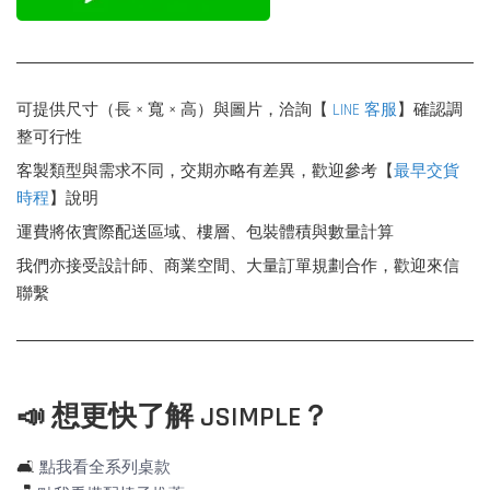
可提供尺寸（長 × 寬 × 高）與圖片，洽詢【
LINE 客服
】確認調
整可行性
客製類型與需求不同，交期亦略有差異，歡迎參考【
最早交貨
時程
】說明
運費將依實際配送區域、樓層、包裝體積與數量計算
我們亦接受設計師、商業空間、大量訂單規劃合作，歡迎來信
聯繫
📣 想更快了解 JSIMPLE？
🛋️
點我看全系列桌款