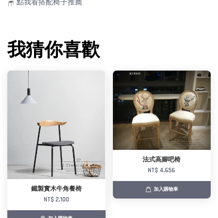
🪑
點我看搭配椅子推薦
我猜你喜歡
法式高腳吧椅
NT$ 4,656
鐵製實木牛角餐椅
加入購物車
NT$ 2,100