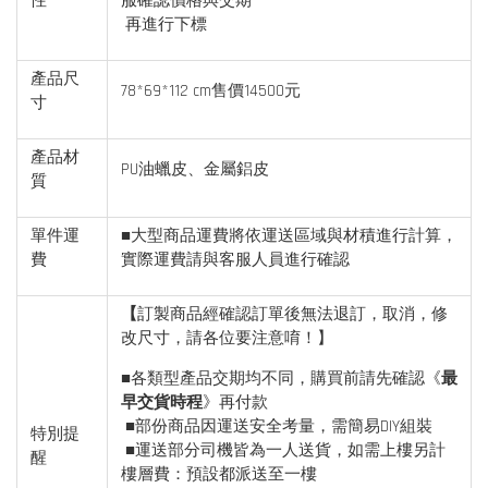
性
服確認價格與交期
再進行下標
產品尺
78*69*112 cm售價14500元
寸
產品材
PU油蠟皮、金屬鋁皮
質
單件運
■大型商品運費將依運送區域與材積進行計算，
費
實際運費請與客服人員進行確認
【
訂製商品經確認訂單後無法退訂，取消，修
改尺寸，請各位要注意唷！】
■各類型產品交期均不同，購買前請先確認《
最
早交貨時程
》再付款
■部份商品因運送安全考量，需簡易DIY組裝
特別提
■運送部分司機皆為一人送貨，如需上樓另計
醒
樓層費：預設都派送至一樓