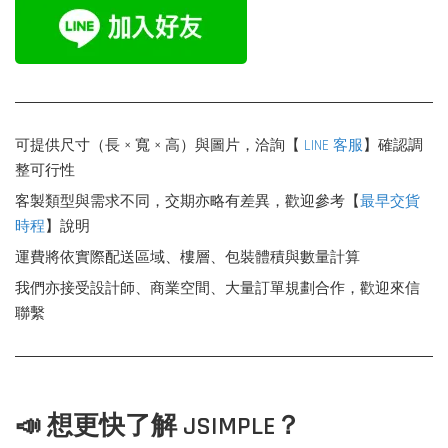
可提供尺寸（長 × 寬 × 高）與圖片，洽詢【
LINE 客服
】確認調
整可行性
客製類型與需求不同，交期亦略有差異，歡迎參考【
最早交貨
時程
】說明
運費將依實際配送區域、樓層、包裝體積與數量計算
我們亦接受設計師、商業空間、大量訂單規劃合作，歡迎來信
聯繫
📣 想更快了解 JSIMPLE？