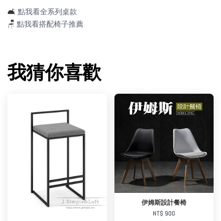
🛋️
點我看全系列桌款
🪑
點我看搭配椅子推薦
我猜你喜歡
伊姆斯設計餐椅
NT$ 900