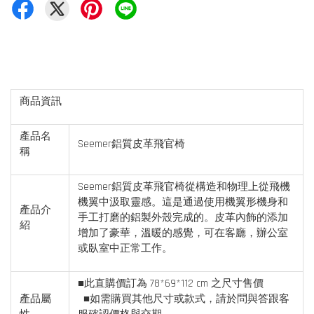
商品資訊
產品名
Seemer鋁質皮革飛官椅
稱
Seemer鋁質皮革飛官椅從構造和物理上從飛機
機翼中汲取靈感。這是通過使用機翼形機身和
產品介
手工打磨的鋁製外殼完成的。皮革內飾的添加
紹
增加了豪華，溫暖的感覺，可在客廳，辦公室
或臥室中正常工作。
■此直購價訂為 78*69*112 cm 之尺寸售價
產品屬
■如需購買其他尺寸或款式，請於問與答跟客