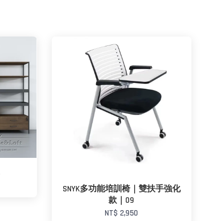
櫃
SNYK多功能培訓椅｜雙扶手強化
款｜09
NT$ 2,950