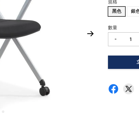
規格
黑色
銀
數量
-