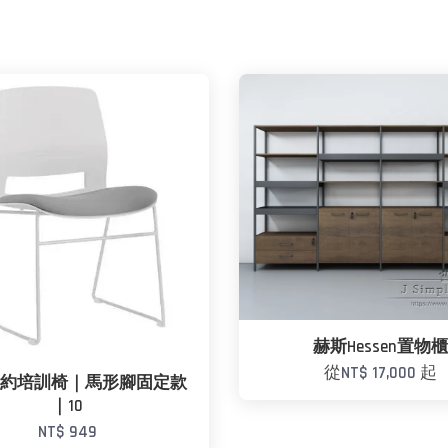
赫斯Hessen置物
從
NT$ 17,000
起
K簡約培訓椅｜馬形腳固定款
｜10
NT$ 949