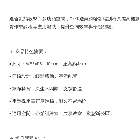
適合動態教學與多功能空間，SNYK透氣滑輪款培訓椅具備高
實作型課程等應用場域，提升空間效率與學習體驗。
🔹 商品特色摘要：
▪ 尺寸：W55×D51×H84cm，座高約44cm
▪ 四輪設計，輕鬆移動／靈活配置
▪ 網布椅背，久坐不悶熱，支撐舒適
▪ 坐墊採用高密度泡棉，耐久不易塌陷
▪ 適用空間：企業訓練室、共享教室、動態辦公區
🔹 常見問題 FAQ：