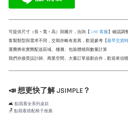
可提供尺寸（長 × 寬 × 高）與圖片，洽詢【
LINE 客服
】確認調
客製類型與需求不同，交期亦略有差異，歡迎參考【
最早交貨
運費將依實際配送區域、樓層、包裝體積與數量計算
我們亦接受設計師、商業空間、大量訂單規劃合作，歡迎來信
📣 想更快了解 JSIMPLE？
🛋️
點我看全系列桌款
🪑
點我看搭配椅子推薦