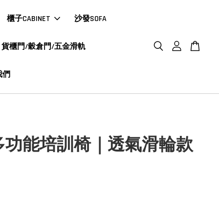
櫃子CABINET
沙發SOFA
貨櫃門/穀倉門/五金滑軌
我們
K多功能培訓椅｜透氣滑輪款