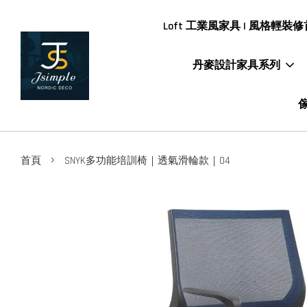
Loft 工業風家具 | 風格輕裝修首
丹麥設計家具系列
傢
›
首頁
SNYK多功能培訓椅｜透氣滑輪款｜04