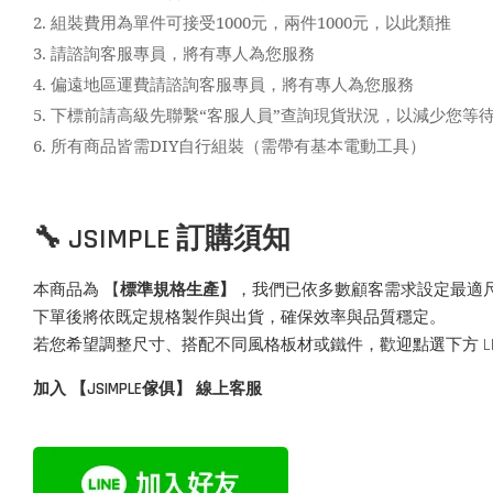
2.
組裝費用為單件可接受1000元，兩件1000元，以此類推
3.
請諮詢客服專員，將有專人為您服務
4.
偏遠地區運費請諮詢客服專員，將有專人為您服務
5.
下標前請高級先聯繫“客服人員”查詢現貨狀況，以減少您等
6.
所有商品皆需DIY自行組裝（需帶有基本電動工具）
🔧 JSIMPLE 訂購須知
本商品為 【
標準規格生產】
，我們已依多數顧客需求設定最適
下單後將依既定規格製作與出貨，確保效率與品質穩定。
若您希望調整尺寸、搭配不同風格板材或鐵件，歡迎點選下方 L
加入 【JSIMPLE傢俱】 線上客服