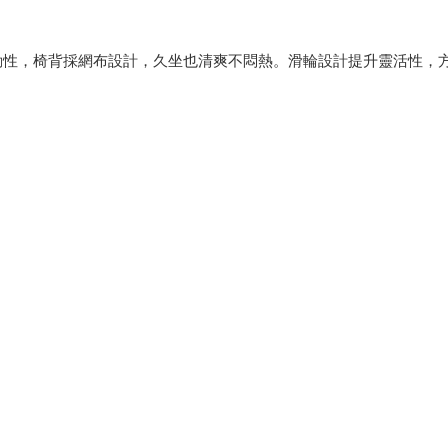
機動性，椅背採網布設計，久坐也清爽不悶熱。滑輪設計提升靈活性，