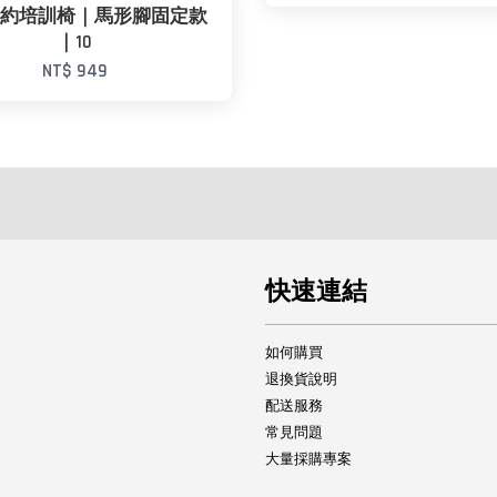
K簡約培訓椅｜馬形腳固定款
｜10
NT$ 949
快速連結
如何購買
退換貨說明
配送服務
常見問題
大量採購專案