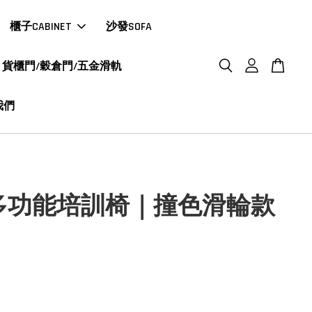
櫃子CABINET
沙發SOFA
貨櫃門/穀倉門/五金滑軌
我們
K多功能培訓椅｜撞色滑輪款