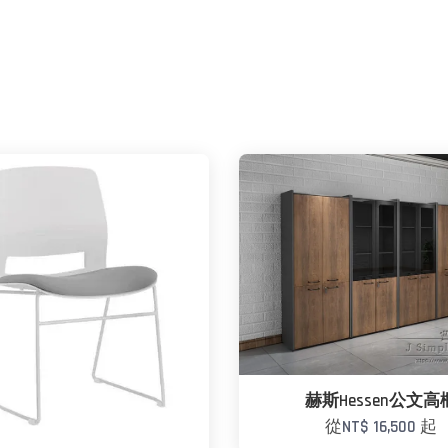
赫斯Hessen公文高
從
NT$ 16,500
起