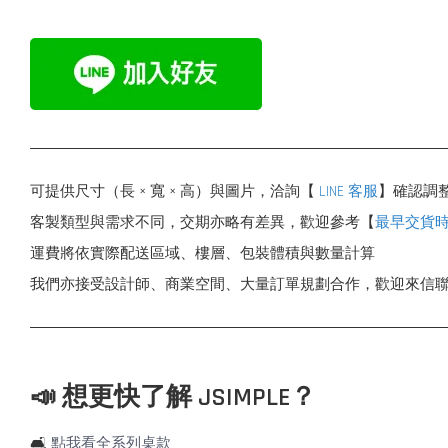
可提供尺寸（長 × 寬 × 高）與圖片，洽詢【
LINE 客服
】確認調
客製類型與需求不同，交期亦略有差異，歡迎參考【
最早交貨
運費將依實際配送區域、樓層、包裝體積與數量計算
我們亦接受設計師、商業空間、大量訂單規劃合作，歡迎來信
📣 想更快了解 JSIMPLE？
🛋️
點我看全系列桌款