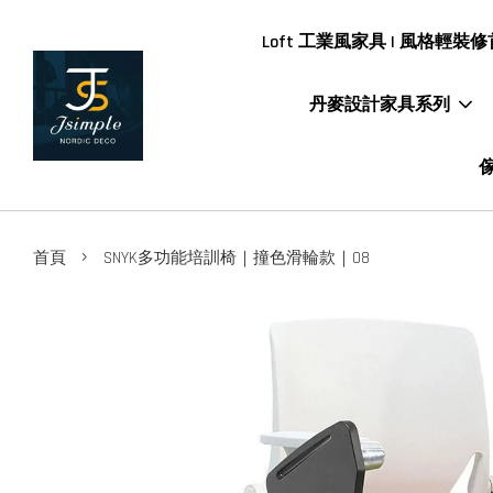
Loft 工業風家具 | 風格輕裝修首
丹麥設計家具系列
傢
›
首頁
SNYK多功能培訓椅｜撞色滑輪款｜08