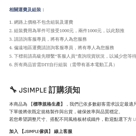
相關運費及組裝：
1.
網路上價格不包含組裝及運費
2.
組裝費用為單件可接受1000元，兩件1000元，以此類推
3.
請諮詢客服專員，將有專人為您服務
4.
偏遠地區運費請諮詢客服專員，將有專人為您服務
5.
下標前請高級先聯繫“客服人員”查詢現貨狀況，以減少您等
6.
所有商品皆需DIY自行組裝（需帶有基本電動工具）
🔧 JSIMPLE 訂購須知
本商品為 【
標準規格生產】
，我們已依多數顧客需求設定最適
下單後將依既定規格製作與出貨，確保效率與品質穩定。
若您希望調整尺寸、搭配不同風格板材或鐵件，歡迎點選下方 L
加入 【JSIMPLE傢俱】 線上客服