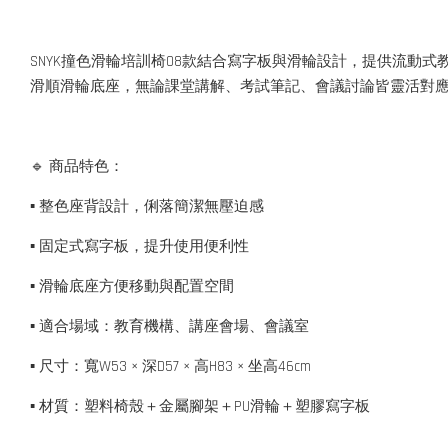
SNYK撞色滑輪培訓椅08款結合寫字板與滑輪設計，提供流
滑順滑輪底座，無論課堂講解、考試筆記、會議討論皆靈活對
🔹 商品特色：
▪ 整色座背設計，俐落簡潔無壓迫感
▪ 固定式寫字板，提升使用便利性
▪ 滑輪底座方便移動與配置空間
▪ 適合場域：教育機構、講座會場、會議室
▪ 尺寸：寬W53 × 深D57 × 高H83 × 坐高46cm
▪ 材質：塑料椅殼＋金屬腳架＋PU滑輪＋塑膠寫字板