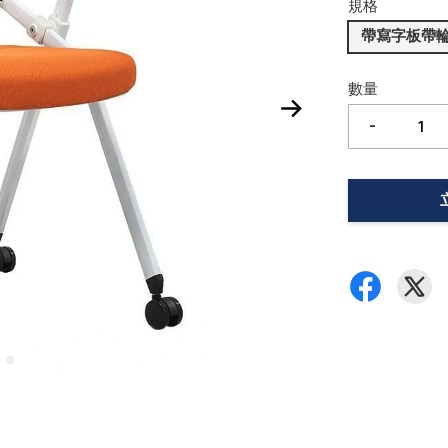
規格
帶寫字板帶輪
數量
-