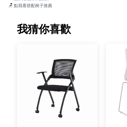
🪑
點我看搭配椅子推薦
我猜你喜歡