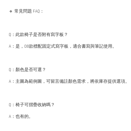
🔹 常見問題 FAQ：
Q：此款椅子是否附有寫字板？
A：是，08款標配固定式寫字板，適合書寫與筆記使用。
Q：顏色是否可選？
A：主圖為範例圖，可留言備註顏色需求，將依庫存提供選項。
Q：椅子可摺疊收納嗎？
A：也有的。